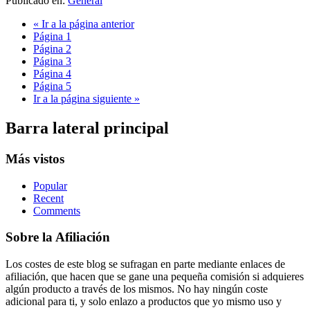
Publicado en:
General
«
Ir a la
página anterior
Página
1
Página
2
Página
3
Página
4
Página
5
Ir a la
página siguiente »
Barra lateral principal
Más vistos
Popular
Recent
Comments
Sobre la Afiliación
Los costes de este blog se sufragan en parte mediante enlaces de
afiliación, que hacen que se gane una pequeña comisión si adquieres
algún producto a través de los mismos. No hay ningún coste
adicional para ti, y solo enlazo a productos que yo mismo uso y