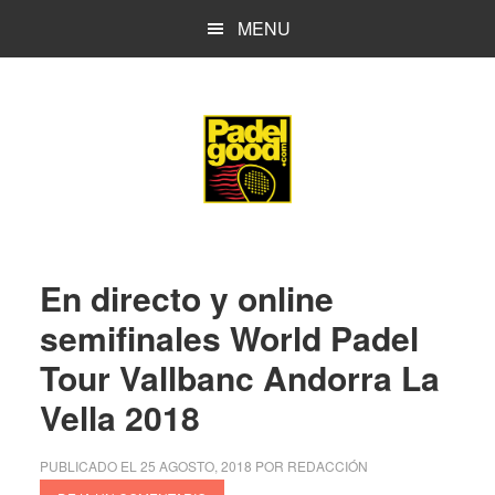
Saltar
Saltar
MENU
al
a
contenido
la
principal
barra
lateral
principal
En directo y online
semifinales World Padel
Tour Vallbanc Andorra La
Vella 2018
PUBLICADO EL
25 AGOSTO, 2018
POR
REDACCIÓN