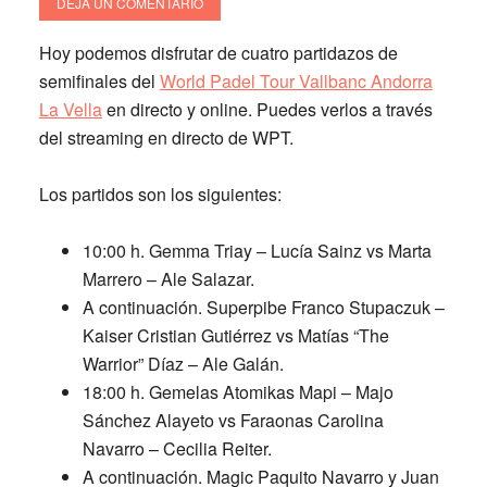
DEJA UN COMENTARIO
Hoy podemos disfrutar de cuatro partidazos de
semifinales del
World Padel Tour Vallbanc Andorra
La Vella
en directo y online. Puedes verlos a través
del streaming en directo de WPT.
Los partidos son los siguientes:
10:00 h.
Gemma Triay – Lucía Sainz vs Marta
Marrero – Ale Salazar.
A continuación.
Superpibe Franco Stupaczuk –
Kaiser Cristian Gutiérrez vs Matías “The
Warrior” Díaz – Ale Galán.
18:00 h.
Gemelas Atomikas Mapi – Majo
Sánchez Alayeto vs Faraonas Carolina
Navarro – Cecilia Reiter.
A continuación.
Magic Paquito Navarro y Juan