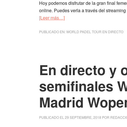
Hoy podemos disfrutar de la gran final fem
online. Puedes verla a través del streaming
[Leer más…]
acerca
de
PUBLICADO EN:
En
WORLD PADEL TOUR EN DIRECTO
directo
y
online
final
En directo y 
World
Padel
semifinales W
Tour
Madrid
Madrid Wope
Wopen
2018
PUBLICADO EL
29 SEPTIEMBRE, 2018
POR
REDACCI