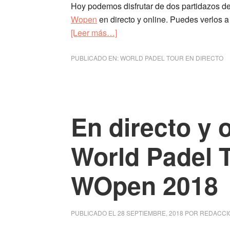
Hoy podemos disfrutar de dos partidazos d
Wopen
en directo y online. Puedes verlos a
[Leer más…]
acerca
de
PUBLICADO EN:
En
WORLD PADEL TOUR EN DIRECTO
directo
y
online
semifinales
En directo y 
World
Padel
World Padel 
Tour
Madrid
WOpen 2018
Wopen
2018
PUBLICADO EL
28 SEPTIEMBRE, 2018
POR
REDACCI