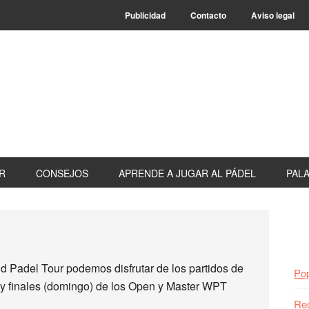
Publicidad
Contacto
Aviso legal
R
CONSEJOS
APRENDE A JUGAR AL PÁDEL
PALA
B
la
pr
ld Padel Tour podemos disfrutar de los partidos de
Pop
) y finales (domingo) de los Open y Master WPT
Re