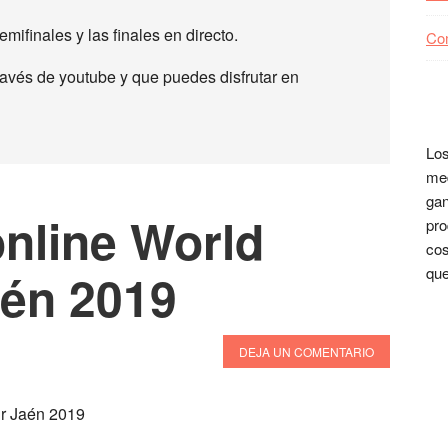
mifinales y las finales en directo.
Co
ravés de youtube y que puedes disfrutar en
Los
med
gan
online World
pro
cos
que
aén 2019
DEJA UN COMENTARIO