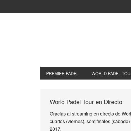
Saltar
Saltar
Saltar
a
al
a
la
contenido
la
navegación
principal
barra
principal
lateral
principal
PREMIER PADEL
WORLD PADEL TOU
World Padel Tour en Directo
Gracias al streaming en directo de Wor
cuartos (viernes), semifinales (sábado
2017.