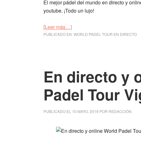
El mejor pádel del mundo en directo y onli
youtube. ¡Todo un lujo!
[Leer más…]
acerca
PUBLICADO EN:
de
WORLD PADEL TOUR EN DIRECTO
En
directo
y
online
En directo y 
World
Padel
Padel Tour V
Tour
Jaén
2019
PUBLICADO EL
10 MAYO, 2019
POR
REDACCIÓN