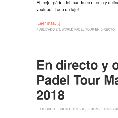
El mejor pádel del mundo en directo y onlin
youtube. ¡Todo un lujo!
[Leer más…]
acerca
PUBLICADO EN:
de
WORLD PADEL TOUR EN DIRECTO
En
directo
y
online
En directo y o
World
Padel
Padel Tour M
Tour
Vigo
2018
2019
PUBLICADO EL
30 SEPTIEMBRE, 2018
POR
REDACCI