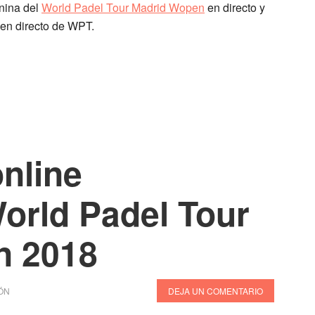
enina del
World Padel Tour Madrid Wopen
en directo y
 en directo de WPT.
online
orld Padel Tour
n 2018
ÓN
DEJA UN COMENTARIO