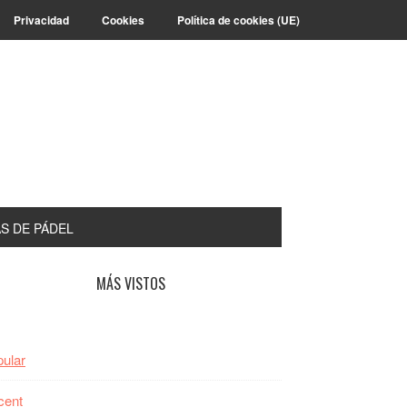
Privacidad
Cookies
Política de cookies (UE)
S DE PÁDEL
arra
MÁS VISTOS
teral
incipal
ular
cent