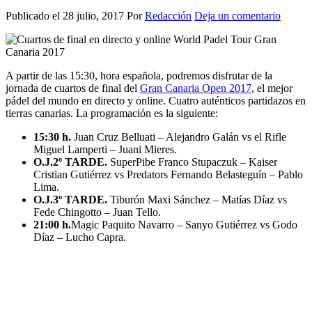
Publicado el
28 julio, 2017
Por
Redacción
Deja un comentario
A partir de las 15:30, hora española, podremos disfrutar de la
jornada de cuartos de final del
Gran Canaria Open 2017
, el mejor
pádel del mundo en directo y online. Cuatro auténticos partidazos en
tierras canarias. La programación es la siguiente:
15:30 h.
Juan Cruz Belluati – Alejandro Galán vs el Rifle
Miguel Lamperti – Juani Mieres.
O.J.2º TARDE.
SuperPibe Franco Stupaczuk – Kaiser
Cristian Gutiérrez vs Predators Fernando Belasteguín – Pablo
Lima.
O.J.3º TARDE.
Tiburón Maxi Sánchez – Matías Díaz vs
Fede Chingotto – Juan Tello.
21:00 h.
Magic Paquito Navarro – Sanyo Gutiérrez vs Godo
Díaz – Lucho Capra.