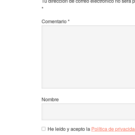
Tu dirección de correo electrónico no será 
los
*
lectores
Comentario
*
Nombre
He leído y acepto la
Política de privacid