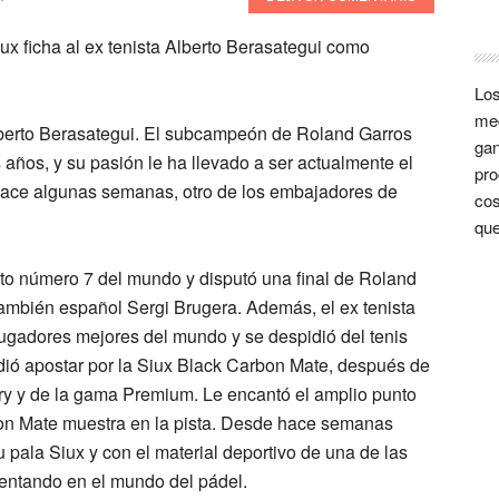
Los
med
 Alberto Berasategui. El subcampeón de Roland Garros
gan
años, y su pasión le ha llevado a ser actualmente el
pro
e hace algunas semanas, otro de los embajadores de
cos
que
sto número 7 del mundo y disputó una final de Roland
 también español Sergi Brugera. Además, el ex tenista
jugadores mejores del mundo y se despidió del tenis
dió apostar por la
Siux Black Carbon Mate
, después de
ry y de la gama Premium. Le encantó el amplio punto
rbon Mate muestra en la pista. Desde hace semanas
 pala Siux y con el material deportivo de una de las
entando en el mundo del pádel.