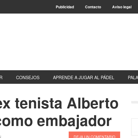
Publicidad
Contacto
Aviso legal
R
CONSEJOS
APRENDE A JUGAR AL PÁDEL
PALA
ex tenista Alberto
B
la
 como embajador
pr
N
DEJA UN COMENTARIO