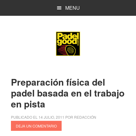
Saltar
Saltar
MENU
al
a
contenido
la
principal
barra
lateral
principal
Preparación física del
padel basada en el trabajo
en pista
PUBLICADO EL
14 JULIO, 2011
POR
REDACCIÓN
DEJA UN COMENTARIO