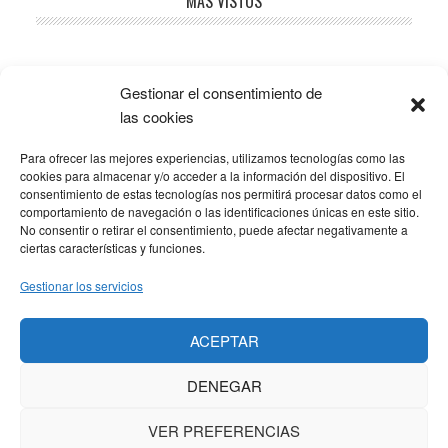
Barra
MÁS VISTOS
lateral
principal
Gestionar el consentimiento de
Popular
Recent
Comments
las cookies
Para ofrecer las mejores experiencias, utilizamos tecnologías como las
SOBRE LA AFILIACIÓN
cookies para almacenar y/o acceder a la información del dispositivo. El
consentimiento de estas tecnologías nos permitirá procesar datos como el
comportamiento de navegación o las identificaciones únicas en este sitio.
Los costes de este blog se sufragan en parte mediante
No consentir o retirar el consentimiento, puede afectar negativamente a
enlaces de afiliación, que hacen que se gane una
ciertas características y funciones.
pequeña comisión si adquieres algún producto a través
Gestionar los servicios
de los mismos. No hay ningún coste adicional para ti, y
solo enlazo a productos que yo mismo uso y
ACEPTAR
recomiendo.
DENEGAR
VER PREFERENCIAS