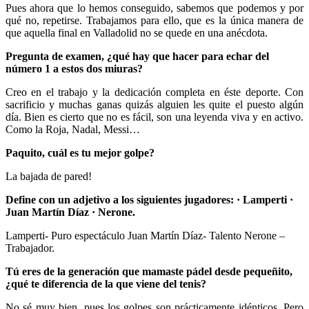
Pues ahora que lo hemos conseguido, sabemos que podemos y por
qué no, repetirse. Trabajamos para ello, que es la única manera de
que aquella final en Valladolid no se quede en una anécdota.
Pregunta de examen, ¿qué hay que hacer para echar del
número 1 a estos dos miuras?
Creo en el trabajo y la dedicación completa en éste deporte. Con
sacrificio y muchas ganas quizás alguien les quite el puesto algún
día. Bien es cierto que no es fácil, son una leyenda viva y en activo.
Como la Roja, Nadal, Messi…
Paquito, cuál es tu mejor golpe?
La bajada de pared!
Define con un adjetivo a los siguientes jugadores: · Lamperti ·
Juan Martín Díaz · Nerone.
Lamperti- Puro espectáculo Juan Martín Díaz- Talento Nerone –
Trabajador.
Tú eres de la generación que mamaste pádel desde pequeñito,
¿qué te diferencia de la que viene del tenis?
No sé muy bien, pues los golpes son prácticamente idénticos. Pero