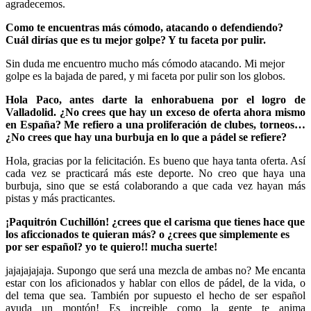
agradecemos.
Como te encuentras más cómodo, atacando o defendiendo?
Cuál dirías que es tu mejor golpe? Y tu faceta por pulir.
Sin duda me encuentro mucho más cómodo atacando. Mi mejor
golpe es la bajada de pared, y mi faceta por pulir son los globos.
Hola Paco, antes darte la enhorabuena por el logro de
Valladolid. ¿No crees que hay un exceso de oferta ahora mismo
en España? Me refiero a una proliferación de clubes, torneos…
¿No crees que hay una burbuja en lo que a pádel se refiere?
Hola, gracias por la felicitación. Es bueno que haya tanta oferta. Así
cada vez se practicará más este deporte. No creo que haya una
burbuja, sino que se está colaborando a que cada vez hayan más
pistas y más practicantes.
¡Paquitrón Cuchillón! ¿crees que el carisma que tienes hace que
los aficcionados te quieran más? o ¿crees que simplemente es
por ser español? yo te quiero!! mucha suerte!
jajajajajaja. Supongo que será una mezcla de ambas no? Me encanta
estar con los aficionados y hablar con ellos de pádel, de la vida, o
del tema que sea. También por supuesto el hecho de ser español
ayuda un montón! Es increible como la gente te anima