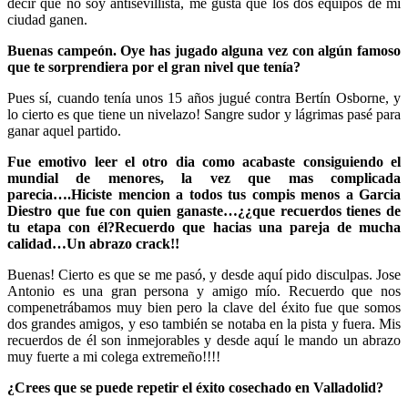
decir que no soy antisevillista, me gusta que los dos equipos de mi
ciudad ganen.
Buenas campeón. Oye has jugado alguna vez con algún famoso
que te sorprendiera por el gran nivel que tenía?
Pues sí, cuando tenía unos 15 años jugué contra Bertín Osborne, y
lo cierto es que tiene un nivelazo! Sangre sudor y lágrimas pasé para
ganar aquel partido.
Fue emotivo leer el otro dia como acabaste consiguiendo el
mundial de menores, la vez que mas complicada
parecia….Hiciste mencion a todos tus compis menos a Garcia
Diestro que fue con quien ganaste…¿¿que recuerdos tienes de
tu etapa con él?Recuerdo que hacias una pareja de mucha
calidad…Un abrazo crack!!
Buenas! Cierto es que se me pasó, y desde aquí pido disculpas. Jose
Antonio es una gran persona y amigo mío. Recuerdo que nos
compenetrábamos muy bien pero la clave del éxito fue que somos
dos grandes amigos, y eso también se notaba en la pista y fuera. Mis
recuerdos de él son inmejorables y desde aquí le mando un abrazo
muy fuerte a mi colega extremeño!!!!
¿Crees que se puede repetir el éxito cosechado en Valladolid?