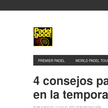
Saltar
Saltar
Saltar
a
al
a
la
contenido
la
navegación
principal
barra
principal
lateral
principal
PREMIER PADEL
WORLD PADEL TOU
4 consejos pa
en la tempor
PUBLICADO EL
13 JULIO, 2021
POR
REDACCIÓN