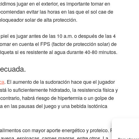
cidimos jugar en el exterior, es importante tomar en
recomiendan evitar las horas en las que el sol cae de
 bloqueador solar de alta protección.
piel es jugar antes de las 10 a.m. o después de las 4
omar en cuenta el FPS (factor de protección solar) de
iqueta si es resistente al agua durante 40-80 minutos.
decuada.
ca
. El aumento de la sudoración hace que el jugador
stá lo suficientemente hidratado, la resistencia física y
 contrario, habrá riesgo de hipertermia o un golpe de
gua en las pausas del juego y una bebida isotónica
alimentos con mayor aporte energético y proteico. Por
, avena, espinacas, carnes magras, entre otros. La