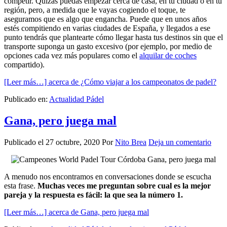
competir. Quizás puedas empezar cerca de casa, en tu ciudad o en tu
región, pero, a medida que le vayas cogiendo el toque, te
aseguramos que es algo que engancha. Puede que en unos años
estés compitiendo en varias ciudades de España, y llegados a ese
punto tendrás que plantearte cómo llegar hasta tus destinos sin que el
transporte suponga un gasto excesivo (por ejemplo, por medio de
opciones cada vez más populares como el
alquilar de coches
compartido).
[Leer más…]
acerca de ¿Cómo viajar a los campeonatos de padel?
Publicado en:
Actualidad Pádel
Gana, pero juega mal
Publicado el
27 octubre, 2020
Por
Nito Brea
Deja un comentario
A menudo nos encontramos en conversaciones donde se escucha
esta frase.
Muchas veces me preguntan sobre cual es la mejor
pareja y la respuesta es fácil: la que sea la número 1.
[Leer más…]
acerca de Gana, pero juega mal