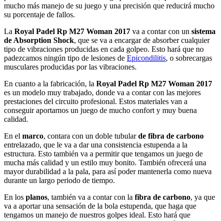
mucho más manejo de su juego y una precisión que reducirá mucho
su porcentaje de fallos.
La
Royal Padel Rp M27 Woman 2017
va a contar con un
sistema
de Absorption Shock
, que se va a encargar de absorber cualquier
tipo de vibraciones producidas en cada golpeo. Esto hará que no
padezcamos ningún tipo de lesiones de
Epicondilitis
, o sobrecargas
musculares producidas por las vibraciones.
En cuanto a la fabricación, la
Royal Padel Rp M27 Woman 2017
es un modelo muy trabajado, donde va a contar con las mejores
prestaciones del circuito profesional. Estos materiales van a
conseguir aportarnos un juego de mucho confort y muy buena
calidad.
En el
marco
, contara con un doble tubular
de fibra de carbono
entrelazado, que le va a dar una consistencia estupenda a la
estructura. Esto también va a permitir que tengamos un juego de
mucha más calidad y un estilo muy bonito. También ofrecerá una
mayor durabilidad a la pala, para así poder mantenerla como nueva
durante un largo periodo de tiempo.
En los
planos
, también va a contar con la
fibra de carbono
, ya que
va a aportar una sensación de la bola estupenda, que haga que
tengamos un manejo de nuestros golpes ideal. Esto hará que