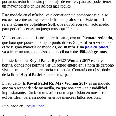
podamos reducir nuestro porcentaje de errores, para así poder tener
un mayor acierto en los golpes más fáciles.
Este modelo en el
núcleo
, va a contar con un componente que se
encuentra entre os mejores del circuito profesional. Este material
será la
goma de polietileno Soft
, que nos ofrecerá un tacto medio,
para poder hacer así un juego muy equilibrado.
Va a contar con un diseño impresionante, con un
formato redondo
,
que hará que posea un amplio punto dulce. Su perfil va a ser como
el de la gran mayoría de modelos, de
38 mm
. Esta
pala de pádel
,
va a tener un rango de pesos que oscilara entre
350-380 gramos
.
La estética de la
Royal Padel Rp M27 Woman 2017
es muy
bonita, donde nos permite ver un fondo entero en la fibra de carbono
vista, que le dará una presencia estupenda. Contará con el símbolo
de la firma
Royal Padel
en color rosa palo.
En el juego, la
Royal Padel Rp M27 Woman 2017
es un modelo
que va a responder de maravilla, ya que nos dará una estabilidad
impresionante. También nos ofrecerá una precisión en nuestros
golpes ideal, para así poder tener los menores fallos posibles.
Publicado en:
Royal Padel