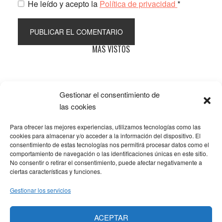
He leído y acepto la
Política de privacidad
*
Barra
MÁS VISTOS
lateral
principal
Gestionar el consentimiento de
Popular
Recent
Comments
las cookies
Para ofrecer las mejores experiencias, utilizamos tecnologías como las
SOBRE LA AFILIACIÓN
cookies para almacenar y/o acceder a la información del dispositivo. El
consentimiento de estas tecnologías nos permitirá procesar datos como el
comportamiento de navegación o las identificaciones únicas en este sitio.
Los costes de este blog se sufragan en parte mediante
No consentir o retirar el consentimiento, puede afectar negativamente a
enlaces de afiliación, que hacen que se gane una
ciertas características y funciones.
pequeña comisión si adquieres algún producto a través
Gestionar los servicios
de los mismos. No hay ningún coste adicional para ti, y
solo enlazo a productos que yo mismo uso y
ACEPTAR
recomiendo.