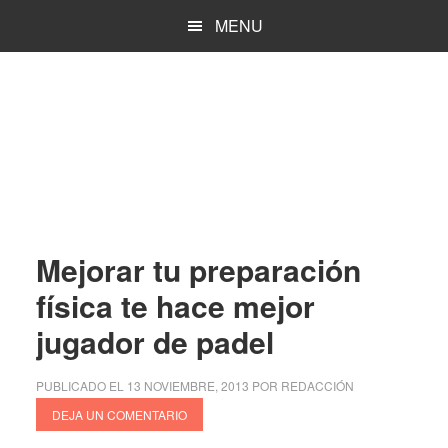
Saltar
Saltar
MENU
al
a
contenido
la
principal
barra
lateral
principal
Mejorar tu preparación
física te hace mejor
jugador de padel
PUBLICADO EL
13 NOVIEMBRE, 2013
POR
REDACCIÓN
DEJA UN COMENTARIO