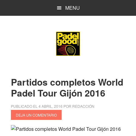
Saltar
Saltar
MENU
al
a
contenido
la
principal
barra
lateral
principal
Partidos completos World
Padel Tour Gijón 2016
PUBLICADO EL
4 ABRIL, 2016
POR
REDACCIÓN
DEJA UN COMENTARIO