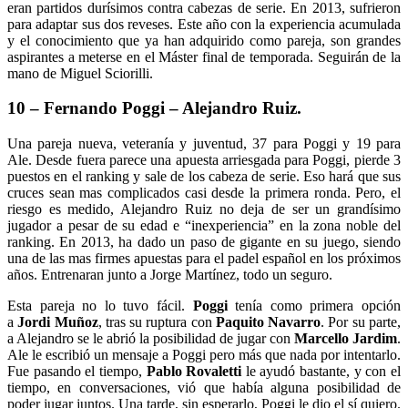
eran partidos durísimos contra cabezas de serie. En 2013, sufrieron
para adaptar sus dos reveses. Este año con la experiencia acumulada
y el conocimiento que ya han adquirido como pareja, son grandes
aspirantes a meterse en el Máster final de temporada. Seguirán de la
mano de Miguel Sciorilli.
10 – Fernando Poggi – Alejandro Ruiz.
Una pareja nueva, veteranía y juventud, 37 para Poggi y 19 para
Ale. Desde fuera parece una apuesta arriesgada para Poggi, pierde 3
puestos en el ranking y sale de los cabeza de serie. Eso hará que sus
cruces sean mas complicados casi desde la primera ronda. Pero, el
riesgo es medido, Alejandro Ruiz no deja de ser un grandísimo
jugador a pesar de su edad e “inexperiencia” en la zona noble del
ranking. En 2013, ha dado un paso de gigante en su juego, siendo
una de las mas firmes apuestas para el padel español en los próximos
años. Entrenaran junto a Jorge Martínez, todo un seguro.
Esta pareja no lo tuvo fácil.
Poggi
tenía como primera opción
a
Jordi Muñoz
, tras su ruptura con
Paquito Navarro
. Por su parte,
a Alejandro se le abrió la posibilidad de jugar con
Marcello Jardim
.
Ale le escribió un mensaje a Poggi pero más que nada por intentarlo.
Fue pasando el tiempo,
Pablo Rovaletti
le ayudó bastante, y con el
tiempo, en conversaciones, vió que había alguna posibilidad de
poder jugar juntos. Una tarde, sin esperarlo, Poggi le dio el sí quiero.