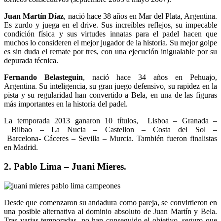
Juan Martín Díaz
, nació hace 38 años en Mar del Plata, Argentina.
Es zurdo y juega en el drive. Sus increíbles reflejos, su impecable
condición física y sus virtudes innatas para el padel hacen que
muchos lo consideren el mejor jugador de la historia. Su mejor golpe
es sin duda el remate por tres, con una ejecución inigualable por su
depurada técnica.
Fernando Belasteguin
, nació hace 34 años en Pehuajo,
Argentina. Su inteligencia, su gran juego defensivo, su rapidez en la
pista y su regularidad han convertido a Bela, en una de las figuras
más importantes en la historia del padel.
La temporada 2013 ganaron 10 títulos, Lisboa – Granada –
Bilbao – La Nucia – Castellon – Costa del Sol –
Barcelona- Cáceres – Sevilla – Murcia. También fueron finalistas
en Madrid.
2. Pablo Lima – Juani Mieres.
Desde que comenzaron su andadura como pareja, se convirtieron en
una posible alternativa al dominio absoluto de Juan Martín y Bela.
Tras varias temporadas, no han conseguido el objetivo, seguro que