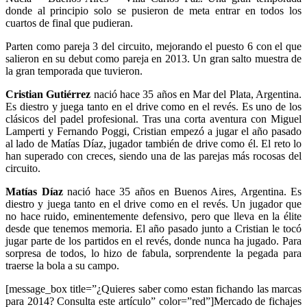
donde al principio solo se pusieron de meta entrar en todos los
cuartos de final que pudieran.
Parten como pareja 3 del circuito, mejorando el puesto 6 con el que
salieron en su debut como pareja en 2013. Un gran salto muestra de
la gran temporada que tuvieron.
Cristian Gutiérrez
nació hace 35 años en Mar del Plata, Argentina.
Es diestro y juega tanto en el drive como en el revés. Es uno de los
clásicos del padel profesional. Tras una corta aventura con Miguel
Lamperti y Fernando Poggi, Cristian empezó a jugar el año pasado
al lado de Matías Díaz, jugador también de drive como él. El reto lo
han superado con creces, siendo una de las parejas más rocosas del
circuito.
Matías Díaz
nació hace 35 años en Buenos Aires, Argentina. Es
diestro y juega tanto en el drive como en el revés. Un jugador que
no hace ruido, eminentemente defensivo, pero que lleva en la élite
desde que tenemos memoria. El año pasado junto a Cristian le tocó
jugar parte de los partidos en el revés, donde nunca ha jugado. Para
sorpresa de todos, lo hizo de fabula, sorprendente la pegada para
traerse la bola a su campo.
[message_box title=”¿Quieres saber como estan fichando las marcas
para 2014? Consulta este artículo” color=”red”]Mercado de fichajes