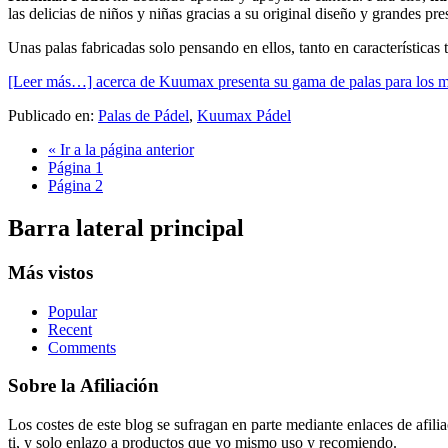
las delicias de niños y niñas gracias a su original diseño y grandes pre
Unas palas fabricadas solo pensando en ellos, tanto en característica
[Leer más…]
acerca de Kuumax presenta su gama de palas para los 
Publicado en:
Palas de Pádel
,
Kuumax Pádel
«
Ir a la
página anterior
Página
1
Página
2
Barra lateral principal
Más vistos
Popular
Recent
Comments
Sobre la Afiliación
Los costes de este blog se sufragan en parte mediante enlaces de afi
ti, y solo enlazo a productos que yo mismo uso y recomiendo.