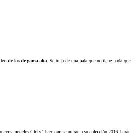
tro de las de gama alta
. Se trata de una pala que no tiene nada que
nuevos modelos Girl y Tiger, que se unirán a su colección 2016, harán