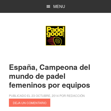
Saltar
Saltar
MENU
al
a
contenido
la
principal
barra
lateral
principal
España, Campeona del
mundo de padel
femeninos por equipos
PUBLICADO EL
23 OCTUBRE, 2014
POR
REDACCIÓN
DEJA UN COMENTARIO