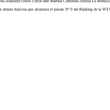
Brea-Aranzazú Osoro Ulrich ante Martina Camorani-Alessia La Monaca 
 ex tenista francesa que alcanzara el puesto Nº 9 del Ránking de la W