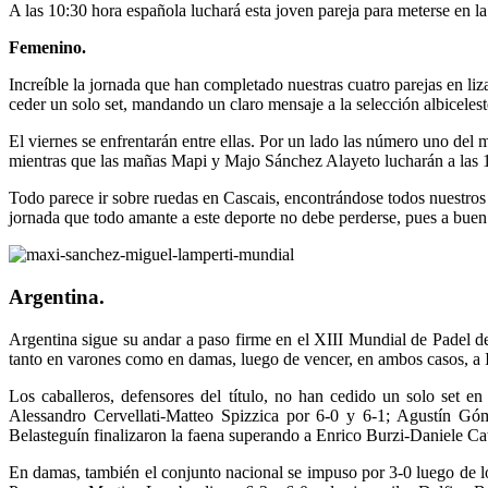
A las 10:30 hora española luchará esta joven pareja para meterse en 
Femenino.
Increíble la jornada que han completado nuestras cuatro parejas en liza
ceder un solo set, mandando un claro mensaje a la selección albicelest
El viernes se enfrentarán entre ellas. Por un lado las número uno del
mientras que las mañas Mapi y Majo Sánchez Alayeto lucharán a las 
Todo parece ir sobre ruedas en Cascais, encontrándose todos nuestros 
jornada que todo amante a este deporte no debe perderse, pues a buen
Argentina.
Argentina sigue su andar a paso firme en el XIII Mundial de Padel de
tanto en varones como en damas, luego de vencer, en ambos casos, a I
Los caballeros, defensores del título, no han cedido un solo set e
Alessandro Cervellati-Matteo Spizzica por 6-0 y 6-1; Agustín Gó
Belasteguín finalizaron la faena superando a Enrico Burzi-Daniele Cat
En damas, también el conjunto nacional se impuso por 3-0 luego de l