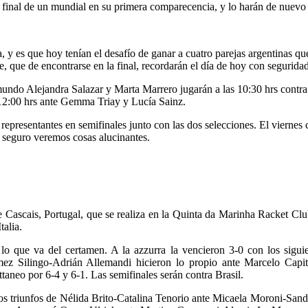
la final de un mundial en su primera comparecencia, y lo harán de nuev
, y es que hoy tenían el desafío de ganar a cuatro parejas argentinas qu
e, que de encontrarse en la final, recordarán el día de hoy con seguridad
 mundo Alejandra Salazar y Marta Marrero jugarán a las 10:30 hrs contr
12:00 hrs ante Gemma Triay y Lucía Sainz.
representantes en semifinales junto con las dos selecciones. El viernes
 seguro veremos cosas alucinantes.
 Cascais, Portugal, que se realiza en la Quinta da Marinha Racket Club.
talia.
n lo que va del certamen. A la azzurra la vencieron 3-0 con los sig
mez Silingo-Adrián Allemandi hicieron lo propio ante Marcelo Capit
taneo por 6-4 y 6-1. Las semifinales serán contra Brasil.
os triunfos de Nélida Brito-Catalina Tenorio ante Micaela Moroni-Sand