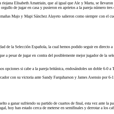
a riojana Elisabeth Amatriain, que al igual que Ale y Marta, se llevaron
orgullo de jugar en casa y pusieron en aprietos a la pareja número tres
as mañas Majo y Mapi Sánchez Alayeto salieron como siempre con el cuch
dad de la Selección Española, la cual hemos podido seguir en directo a 
ue a pesar de jugar en contra del posiblemente mejor jugador de la sele
os opciones si cabe a la pareja británica, endosándoles un doble 6-0 
arcador con su victoria ante Sandy Farquharson y James Asensio por 6-1
o a ganar sufriendo su partido de cuartos de final, esta vez ante la par
rtugal, hoy han estado cerca de meterse en semifinales y derrotar a los c