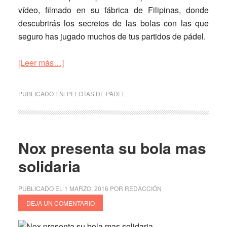
vídeo, filmado en su fábrica de Filipinas, donde
descubrirás los secretos de las bolas con las que
seguro has jugado muchos de tus partidos de pádel.
acerca
[Leer más…]
de
Así
PUBLICADO EN:
PELOTAS DE PÁDEL
se
fabrican
las
pelotas
Nox presenta su bola mas
de
solidaria
pádel
Dunlop
PUBLICADO EL
1 MARZO, 2016
POR
REDACCIÓN
DEJA UN COMENTARIO