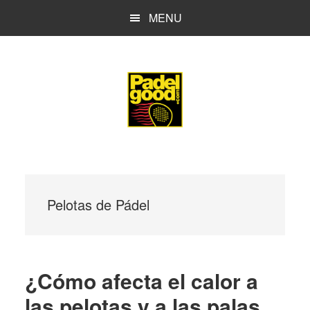
Saltar
Saltar
MENU
al
a
contenido
la
principal
barra
lateral
principal
Pelotas de Pádel
¿Cómo afecta el calor a
las pelotas y a las palas