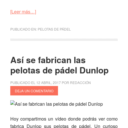
acerca
[Leer más…]
de
Cómo
PUBLICADO EN:
PELOTAS DE PÁDEL
se
fabrican
las
pelotas
Así se fabrican las
de
pelotas de pádel Dunlop
pádel
o
PUBLICADO EL
12 ABRIL, 2017
POR
REDACCIÓN
tenis
DEJA UN COMENTARIO
Hoy compartimos un vídeo donde podrás ver
como
fabrica Dunlop sus pelotas de pádel
. Un curioso