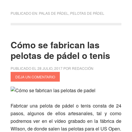
de
¿Cómo
PUBLICADO EN:
PALAS DE PÁDEL
,
PELOTAS DE PÁDEL
afecta
el
calor
a
Cómo se fabrican las
las
pelotas de pádel o tenis
pelotas
y
PUBLICADO EL
28 JULIO, 2017
POR
REDACCIÓN
a
DEJA UN COMENTARIO
las
palas
de
pádel?
Fabricar una pelota de pádel o tenis consta de 24
pasos, algunos de ellos artesanales, tal y como
podremos ver en el vídeo grabado en la fábrica de
Wilson, de donde salen las pelotas para el US Open.