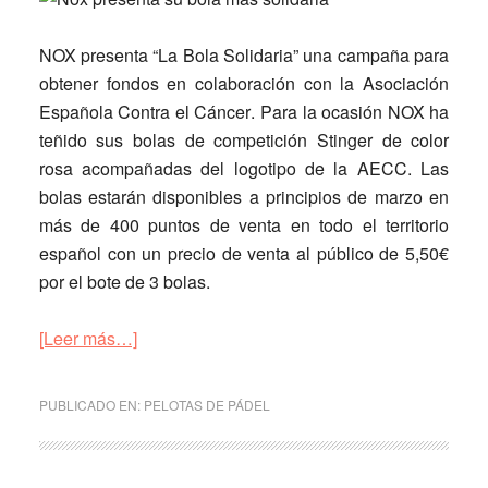
NOX presenta “La Bola Solidaria” una campaña para
obtener fondos en colaboración con la Asociación
Española Contra el Cáncer
. Para la ocasión NOX ha
teñido sus bolas de competición Stinger de color
rosa acompañadas del logotipo de la AECC.
Las
bolas estarán disponibles a principios de marzo en
más de 400 puntos de venta
en todo el territorio
español con un precio de venta al público de 5,50€
por el bote de 3 bolas.
acerca
[Leer más…]
de
Nox
PUBLICADO EN:
PELOTAS DE PÁDEL
presenta
su
bola