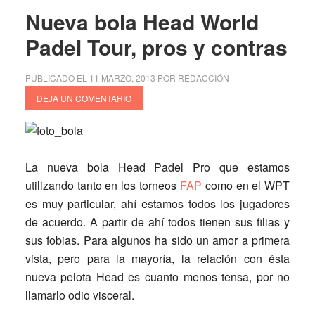
mas
Nueva bola Head World
solidaria
Padel Tour, pros y contras
PUBLICADO EL
11 MARZO, 2013
POR
REDACCIÓN
DEJA UN COMENTARIO
La nueva bola Head Padel Pro que estamos
utilizando tanto en los torneos
FAP
como en el WPT
es muy particular, ahí estamos todos los jugadores
de acuerdo. A partir de ahí todos tienen sus filias y
sus fobias. Para algunos ha sido un amor a primera
vista, pero para la mayoría, la relación con ésta
nueva pelota Head es cuanto menos tensa, por no
llamarlo odio visceral.