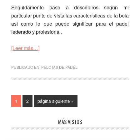
Seguidamente paso a describiros según mi
particular punto de vista las características de la bola
así como lo que puede significar para el padel
federado y profesional.
acerca
[Leer más…]
de
Nueva
PUBLICADO EN:
PELOTAS DE PÁDEL
bola
Head
World
Padel
Página
Página
Ir
1
2
página siguiente »
Tour,
a
pros
la
y
Barra
MÁS VISTOS
contras
lateral