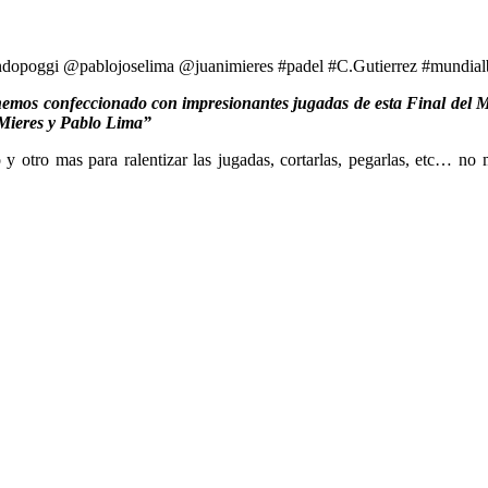
dopoggi @pablojoselima @juanimieres #padel #C.Gutierrez #mundia
hemos confeccionado con impresionantes jugadas de esta Final del
 Mieres y Pablo Lima”
y otro mas para ralentizar las jugadas, cortarlas, pegarlas, etc… no m