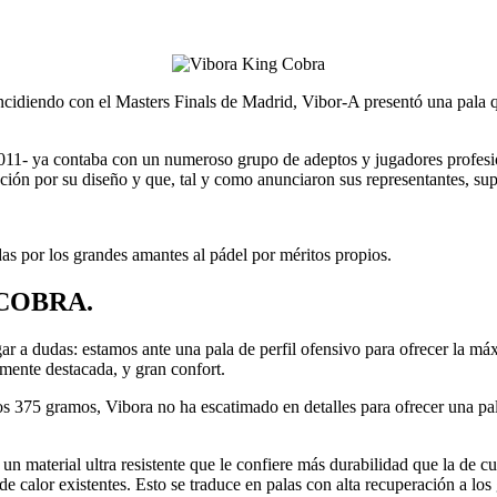
ncidiendo con el Masters Finals de Madrid, Vibor-A presentó una pala 
2011- ya contaba con un numeroso grupo de adeptos y jugadores profesi
ón por su diseño y que, tal y como anunciaron sus representantes, supo
das por los grandes amantes al pádel por méritos propios.
COBRA.
ar a dudas: estamos ante una pala de perfil ofensivo para ofrecer la m
lmente destacada, y gran confort.
s 375 gramos, Vibora no ha escatimado en detalles para ofrecer una pala
, un material ultra resistente que le confiere más durabilidad que la de c
de calor existentes. Esto se traduce en palas con alta recuperación a l