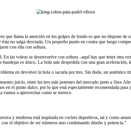
ero que llama la atención en los golpes de fondo es que no dispone de
e ésta no salga desviada. Un pequeño punto en contra que luego compens
rse con ella con soltura.
d. En las voleas se desenvuelve con soltura –aquí hay que tener otra ve
as bandejas es único. La bola sale despedida con una gran aceleración, 
blema en devolver la bola o sacarla por tres. Sin duda, un auténtico tit
nuestro juicio, entre las tres más potentes del mercado junto a Siux A
os en el punto dulce, por lo que está especialmente recomendada para j
 la vamos a aprovechar como se merece.
 agresiva y moderna está inspirada en coches deportivos, tal y como anun
n con el objetivo de ser números uno combinando diseño y potencia.”