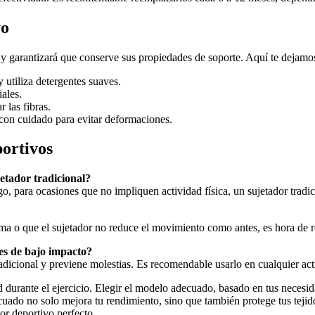
vo
 y garantizará que conserve sus propiedades de soporte. Aquí te dejamo
y utiliza detergentes suaves.
iales.
 las fibras.
 con cuidado para evitar deformaciones.
portivos
etador tradicional?
o, para ocasiones que no impliquen actividad física, un sujetador tradi
orma o que el sujetador no reduce el movimiento como antes, es hora de 
des de bajo impacto?
adicional y previene molestias. Es recomendable usarlo en cualquier acti
durante el ejercicio. Elegir el modelo adecuado, basado en tus necesidad
ado no solo mejora tu rendimiento, sino que también protege tus tejidos
dor deportivo perfecto.