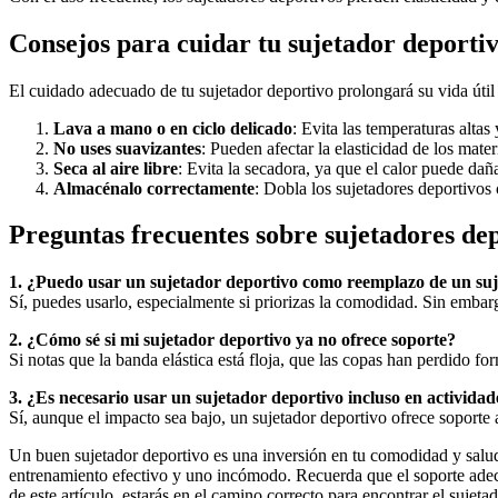
Consejos para cuidar tu sujetador deporti
El cuidado adecuado de tu sujetador deportivo prolongará su vida útil
Lava a mano o en ciclo delicado
: Evita las temperaturas altas 
No uses suavizantes
: Pueden afectar la elasticidad de los mater
Seca al aire libre
: Evita la secadora, ya que el calor puede dañar
Almacénalo correctamente
: Dobla los sujetadores deportivos
Preguntas frecuentes sobre sujetadores de
1. ¿Puedo usar un sujetador deportivo como reemplazo de un suj
Sí, puedes usarlo, especialmente si priorizas la comodidad. Sin embarg
2. ¿Cómo sé si mi sujetador deportivo ya no ofrece soporte?
Si notas que la banda elástica está floja, que las copas han perdido f
3. ¿Es necesario usar un sujetador deportivo incluso en activida
Sí, aunque el impacto sea bajo, un sujetador deportivo ofrece soporte 
Un buen sujetador deportivo es una inversión en tu comodidad y salud 
entrenamiento efectivo y uno incómodo. Recuerda que el soporte adecu
de este artículo, estarás en el camino correcto para encontrar el sujeta