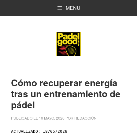
Saltar
Saltar
MENU
al
a
contenido
la
principal
barra
lateral
principal
Cómo recuperar energía
tras un entrenamiento de
pádel
PUBLICADO EL
10 MAYO, 2026
POR
REDACCIÓN
ACTUALIZADO: 18/05/2026