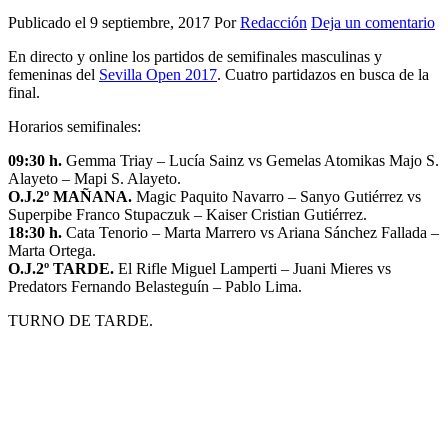
Publicado el
9 septiembre, 2017
Por
Redacción
Deja un comentario
En directo y online los partidos de semifinales masculinas y
femeninas del
Sevilla Open 2017
. Cuatro partidazos en busca de la
final.
Horarios semifinales:
09:30 h.
Gemma Triay – Lucía Sainz vs Gemelas Atomikas Majo S.
Alayeto – Mapi S. Alayeto.
O.J.2º MAÑANA.
Magic Paquito Navarro – Sanyo Gutiérrez vs
Superpibe Franco Stupaczuk – Kaiser Cristian Gutiérrez.
18:30 h.
Cata Tenorio – Marta Marrero vs Ariana Sánchez Fallada –
Marta Ortega.
O.J.2º TARDE.
El Rifle Miguel Lamperti – Juani Mieres vs
Predators Fernando Belasteguín – Pablo Lima.
TURNO DE TARDE.