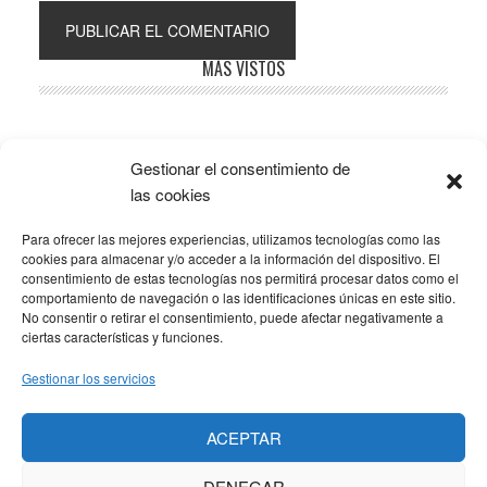
Barra
MÁS VISTOS
lateral
principal
Gestionar el consentimiento de
Popular
Recent
Comments
las cookies
Para ofrecer las mejores experiencias, utilizamos tecnologías como las
SOBRE LA AFILIACIÓN
cookies para almacenar y/o acceder a la información del dispositivo. El
consentimiento de estas tecnologías nos permitirá procesar datos como el
comportamiento de navegación o las identificaciones únicas en este sitio.
Los costes de este blog se sufragan en parte mediante
No consentir o retirar el consentimiento, puede afectar negativamente a
enlaces de afiliación, que hacen que se gane una
ciertas características y funciones.
pequeña comisión si adquieres algún producto a través
Gestionar los servicios
de los mismos. No hay ningún coste adicional para ti, y
solo enlazo a productos que yo mismo uso y
ACEPTAR
recomiendo.
DENEGAR