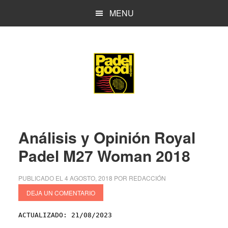
Saltar
Saltar
MENU
al
a
contenido
la
principal
barra
lateral
principal
Análisis y Opinión Royal
Padel M27 Woman 2018
PUBLICADO EL
4 AGOSTO, 2018
POR
REDACCIÓN
DEJA UN COMENTARIO
ACTUALIZADO: 21/08/2023