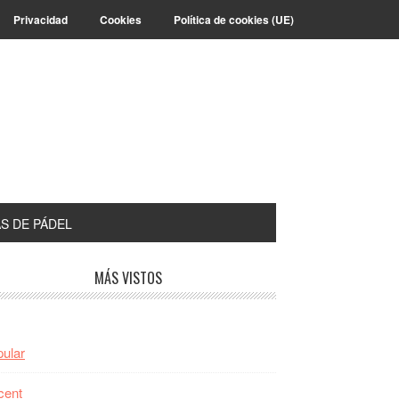
Privacidad
Cookies
Política de cookies (UE)
S DE PÁDEL
arra
MÁS VISTOS
teral
incipal
ular
cent