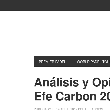
Saltar
Saltar
Saltar
a
al
a
la
contenido
la
navegación
principal
barra
principal
lateral
principal
PREMIER PADEL
WORLD PADEL TOU
Análisis y Op
Efe Carbon 2
PUBLICADO EL
14 ABRIL, 2019
POR
REDACCIÓN