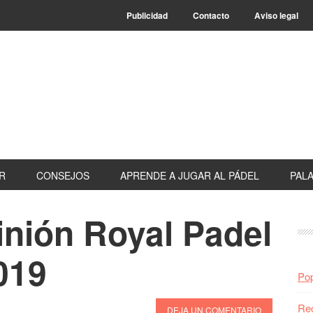
Publicidad
Contacto
Aviso legal
R
CONSEJOS
APRENDE A JUGAR AL PÁDEL
PALA
inión Royal Padel
B
la
019
pr
Pop
Re
DEJA UN COMENTARIO