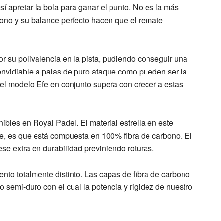
así
apretar la bola para ganar el punto
. No es la más
bono y su balance perfecto hacen que el remate
or su
polivalencia
en la pista, pudiendo conseguir una
envidiable a palas de puro ataque
como pueden ser la
, el modelo Efe en conjunto supera con crecer a estas
ibles en Royal Padel. El material estrella en este
re, es que está compuesta en
100% fibra de carbono.
El
ese extra en durabilidad previniendo roturas.
iento totalmente distinto. Las
capas de fibra de carbono
to semi-duro
con el cual la
potencia
y
rigidez
de nuestro