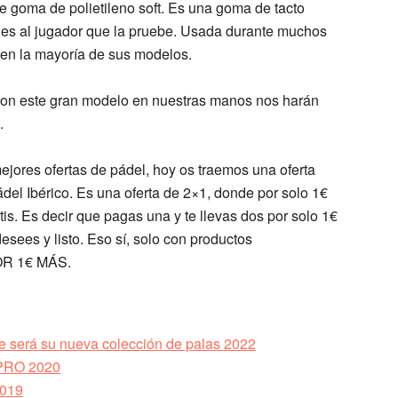
ce
goma de polietileno soft
. Es una goma de tacto
nes
al jugador que la pruebe. Usada durante muchos
en la mayoría de sus modelos.
con este gran modelo en nuestras manos nos harán
.
ejores ofertas de pádel
, hoy os traemos una oferta
del Ibérico
. Es una
oferta de 2×1
, donde por solo 1€
tis. Es decir que
pagas una y te llevas dos
por solo 1€
ees y listo. Eso sí, solo con productos
OR 1€ MÁS.
ue será su nueva colección de palas 2022
RPRO 2020
2019