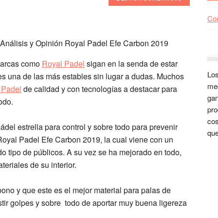
Co
 marcas como
Royal Padel
sigan en la senda de estar
Los
 es una de las más estables sin lugar a dudas. Muchos
med
 Padel
de calidad y con tecnologías a destacar para
gan
odo.
pro
cos
el estrella para control y sobre todo para prevenir
que
Royal Padel Efe Carbon 2019,
la cual viene con un
o tipo de públicos. A su vez se ha mejorado en todo,
eriales de su interior.
rbono
y que este es el mejor material para palas de
tir golpes
y sobre todo de
aportar muy buena ligereza