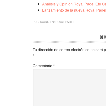
Análisis y Opinión Royal Padel Efe 
Lanzamiento de la nueva Royal Pad
PUBLICADO EN:
ROYAL PADEL
Interacciones
DEJ
con
Tu dirección de correo electrónico no será 
los
*
lectores
Comentario
*