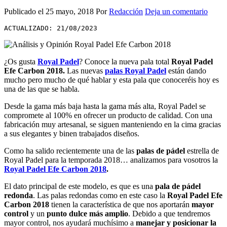
Publicado el
25 mayo, 2018
Por
Redacción
Deja un comentario
ACTUALIZADO: 21/08/2023
¿Os gusta
Royal Padel
? Conoce la nueva pala total
Royal Padel
Efe Carbon 2018
.
Las nuevas
palas Royal Padel
están dando
mucho pero mucho de qué hablar y esta pala que conoceréis hoy es
una de las que se habla.
Desde la gama más baja hasta la gama más alta, Royal Padel se
compromete al 100% en ofrecer un producto de calidad. Con una
fabricación muy artesanal, se siguen manteniendo en la cima gracias
a sus elegantes y binen trabajados diseños.
Como ha salido recientemente una de las
palas de pádel
estrella de
Royal Padel para la temporada 2018… analizamos para vosotros la
Royal Padel Efe Carbon 2018
.
El dato principal de este modelo, es que es una
pala de pádel
redonda
. Las palas redondas como en este caso la
Royal Padel Efe
Carbon 2018
tienen la característica de que nos aportarán
mayor
control
y un
punto dulce más amplio
. Debido a que tendremos
mayor control, nos ayudará muchísimo a
manejar y posicionar la