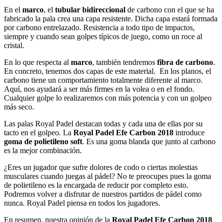
En el
marco
, el
tubular bidireccional
de carbono con el que se ha
fabricado la pala crea una capa resistente. Dicha capa estará formada
por carbono entrelazado. Resistencia a todo tipo de impactos,
siempre y cuando sean golpes típicos de juego, como un roce al
cristal.
En lo que respecta al
marco
, también tendremos
fibra de carbono
.
En concreto, tenemos dos capas de este material. En los planos, el
carbono tiene un comportamiento totalmente diferente al marco.
Aquí, nos ayudará a ser más firmes en la volea o en el fondo.
Cualquier golpe lo realizaremos con más potencia y con un golpeo
más seco.
Las palas Royal Padel destacan todas y cada una de ellas por su
tacto en el golpeo. La
Royal Padel Efe Carbon 2018
introduce
goma de polietileno soft
. Es una goma blanda que junto al carbono
es la mejor combinación.
¿Eres un jugador que sufre dolores de codo o ciertas molestias
musculares cuando juegas al pádel? No te preocupes pues la goma
de polietileno es la encargada de reducir por completo esto.
Podremos volver a disfrutar de nuestros partidos de pádel como
nunca. Royal Padel piensa en todos los jugadores.
En resumen, nuestra opinión de la
Royal Padel Efe Carbon 2018