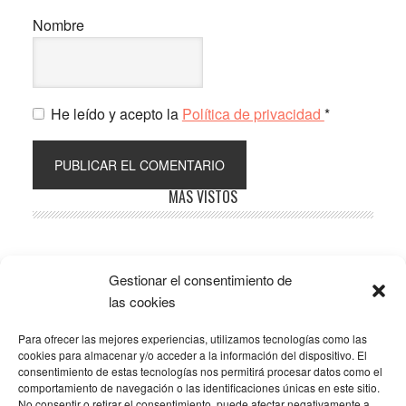
Nombre
He leído y acepto la
Política de privacidad
*
Barra
MÁS VISTOS
lateral
principal
Gestionar el consentimiento de
Popular
Recent
Comments
las cookies
Para ofrecer las mejores experiencias, utilizamos tecnologías como las
SOBRE LA AFILIACIÓN
cookies para almacenar y/o acceder a la información del dispositivo. El
consentimiento de estas tecnologías nos permitirá procesar datos como el
comportamiento de navegación o las identificaciones únicas en este sitio.
Los costes de este blog se sufragan en parte mediante
No consentir o retirar el consentimiento, puede afectar negativamente a