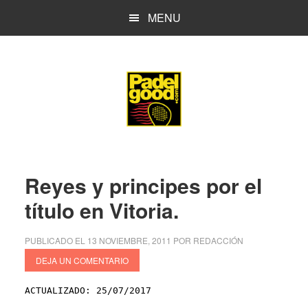
Saltar
Saltar
MENU
al
a
contenido
la
principal
barra
lateral
principal
Reyes y principes por el
título en Vitoria.
PUBLICADO EL
13 NOVIEMBRE, 2011
POR
REDACCIÓN
DEJA UN COMENTARIO
ACTUALIZADO: 25/07/2017