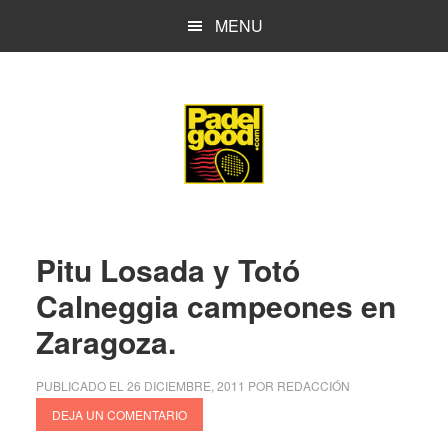
Saltar
Saltar
MENU
al
a
contenido
la
principal
barra
lateral
principal
Pitu Losada y Totó
Calneggia campeones en
Zaragoza.
PUBLICADO EL
26 DICIEMBRE, 2011
POR
REDACCIÓN
DEJA UN COMENTARIO