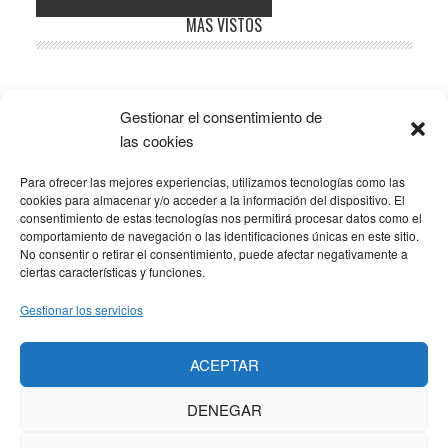
Barra
MÁS VISTOS
lateral
principal
Gestionar el consentimiento de
Popular
Recent
Comments
las cookies
Para ofrecer las mejores experiencias, utilizamos tecnologías como las
SOBRE LA AFILIACIÓN
cookies para almacenar y/o acceder a la información del dispositivo. El
consentimiento de estas tecnologías nos permitirá procesar datos como el
comportamiento de navegación o las identificaciones únicas en este sitio.
Los costes de este blog se sufragan en parte mediante
No consentir o retirar el consentimiento, puede afectar negativamente a
enlaces de afiliación, que hacen que se gane una
ciertas características y funciones.
pequeña comisión si adquieres algún producto a través
Gestionar los servicios
de los mismos. No hay ningún coste adicional para ti, y
solo enlazo a productos que yo mismo uso y
ACEPTAR
recomiendo.
DENEGAR