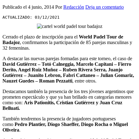
Publicado el
4 junio, 2014
Por
Redacción
Deja un comentario
ACTUALIZADO: 03/12/2021
Cerrado el plazo de inscripción para el
World Padel Tour de
Badajoz
, confirmamos la participación de 85 parejas masculinas y
32 femeninas.
A destacar las nuevas parejas formadas para este torneo, el caso de
David Gutiérrez – Totó Calneggia, Marcelo Capitani – Fierro
Derito, Angel Ruiz Muñoz – Ruben Rivera Serra, Juanjo
Gutiérrez – Juanito Lebron, Fabri Cattaneo – Julian Gomariz,
Nauzet Guedes – Roman Pezzatti
, entre otros.
Destacamos también la presencia de los tres jóvenes argentinos que
prometen espectáculo y que ya han brillado en categorías menores
como son:
Aris Pationitis, Cristian Gutiérrez y Juan Cruz
Belluati.
También tendremos la presencia de jugadores portugueses
como
Pedro Plantier, Diogo Shaeffer, Diogo Rocha o Miguel
Oliveira
.