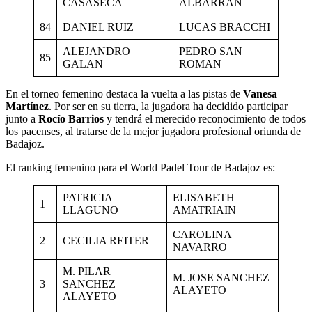
CASASECA
ALBARRAN
84
DANIEL RUIZ
LUCAS BRACCHI
ALEJANDRO
PEDRO SAN
85
GALAN
ROMAN
En el torneo femenino destaca la vuelta a las pistas de
Vanesa
Martínez
. Por ser en su tierra, la jugadora ha decidido participar
junto a
Rocío Barrios
y tendrá el merecido reconocimiento de todos
los pacenses, al tratarse de la mejor jugadora profesional oriunda de
Badajoz.
El ranking femenino para el World Padel Tour de Badajoz es:
PATRICIA
ELISABETH
1
LLAGUNO
AMATRIAIN
CAROLINA
2
CECILIA REITER
NAVARRO
M. PILAR
M. JOSE SANCHEZ
3
SANCHEZ
ALAYETO
ALAYETO