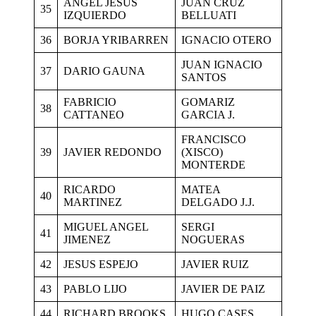
ANGEL JESUS
JUAN CRUZ
35
IZQUIERDO
BELLUATI
36
BORJA YRIBARREN
IGNACIO OTERO
JUAN IGNACIO
37
DARIO GAUNA
SANTOS
FABRICIO
GOMARIZ
38
CATTANEO
GARCIA J.
FRANCISCO
39
JAVIER REDONDO
(XISCO)
MONTERDE
RICARDO
MATEA
40
MARTINEZ
DELGADO J.J.
MIGUEL ANGEL
SERGI
41
JIMENEZ
NOGUERAS
42
JESUS ESPEJO
JAVIER RUIZ
43
PABLO LIJO
JAVIER DE PAIZ
44
RICHARD BROOKS
HUGO CASES