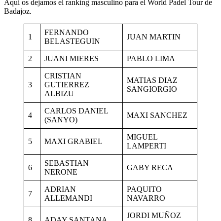
Aquí os dejamos el ranking masculino para el World Padel Tour de
Badajoz.
FERNANDO
1
JUAN MARTIN
BELASTEGUIN
2
JUANI MIERES
PABLO LIMA
CRISTIAN
MATIAS DIAZ
3
GUTIERREZ
SANGIORGIO
ALBIZU
CARLOS DANIEL
4
MAXI SANCHEZ
(SANYO)
MIGUEL
5
MAXI GRABIEL
LAMPERTI
SEBASTIAN
6
GABY RECA
NERONE
ADRIAN
PAQUITO
7
ALLEMANDI
NAVARRO
JORDI MUÑOZ
8
ADAY SANTANA