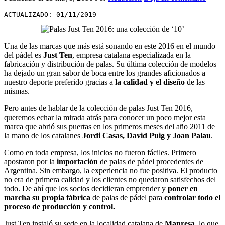
ACTUALIZADO: 01/11/2019
Una de las marcas que más está sonando en este 2016 en el mundo
del pádel es
Just Ten
, empresa catalana especializada en la
fabricación y distribución de palas. Su última colección de modelos
ha dejado un gran sabor de boca entre los grandes aficionados a
nuestro deporte preferido gracias a
la calidad y el diseño
de las
mismas.
Pero antes de hablar de la colección de palas Just Ten 2016,
queremos echar la mirada atrás para conocer un poco mejor esta
marca que abrió sus puertas en los primeros meses del año 2011 de
la mano de los catalanes
Jordi
Casas, David Puig y Joan Palau
.
Como en toda empresa, los inicios no fueron fáciles. Primero
apostaron por la
importación
de palas de pádel procedentes de
Argentina. Sin embargo, la experiencia no fue positiva. El producto
no era de primera calidad y los clientes no quedaron satisfechos del
todo. De ahí que los socios decidieran emprender y
poner en
marcha su propia fábrica
de palas de pádel para
controlar todo el
proceso de producción y control.
Just Ten instaló su sede en la localidad catalana de
Manresa
, lo que