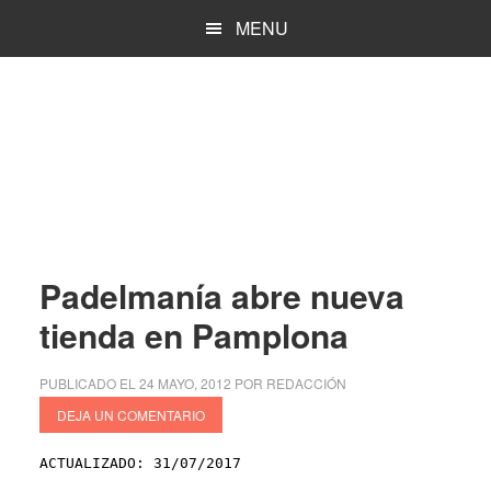
Saltar
Saltar
MENU
al
a
contenido
la
principal
barra
lateral
principal
Padelmanía abre nueva
tienda en Pamplona
PUBLICADO EL
24 MAYO, 2012
POR
REDACCIÓN
DEJA UN COMENTARIO
ACTUALIZADO: 31/07/2017