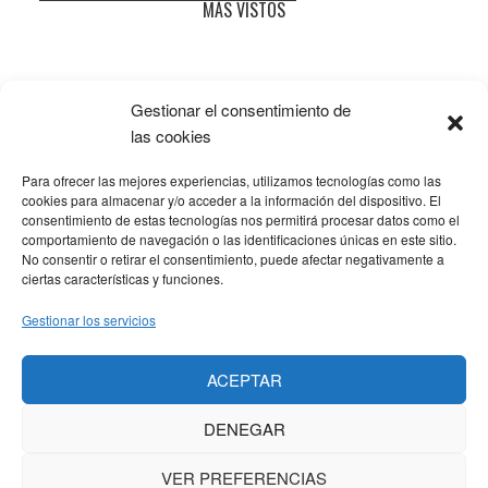
Barra
MÁS VISTOS
lateral
principal
Gestionar el consentimiento de
Popular
Recent
Comments
las cookies
Para ofrecer las mejores experiencias, utilizamos tecnologías como las
SOBRE LA AFILIACIÓN
cookies para almacenar y/o acceder a la información del dispositivo. El
consentimiento de estas tecnologías nos permitirá procesar datos como el
comportamiento de navegación o las identificaciones únicas en este sitio.
Los costes de este blog se sufragan en parte mediante
No consentir o retirar el consentimiento, puede afectar negativamente a
enlaces de afiliación, que hacen que se gane una
ciertas características y funciones.
pequeña comisión si adquieres algún producto a través
Gestionar los servicios
de los mismos. No hay ningún coste adicional para ti, y
solo enlazo a productos que yo mismo uso y
ACEPTAR
recomiendo.
DENEGAR
VER PREFERENCIAS