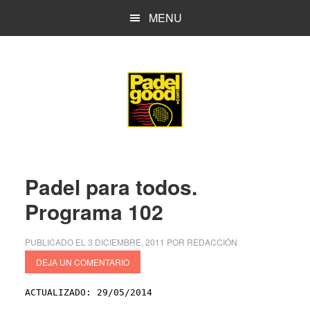
Saltar
Saltar
MENU
al
a
contenido
la
principal
barra
lateral
principal
Padel para todos.
Programa 102
PUBLICADO EL
3 DICIEMBRE, 2011
POR
REDACCIÓN
DEJA UN COMENTARIO
ACTUALIZADO: 29/05/2014