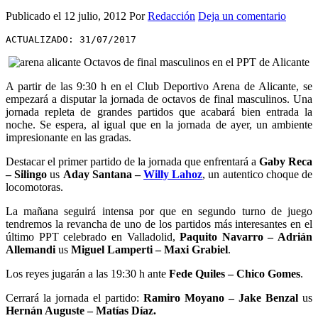
Publicado el
12 julio, 2012
Por
Redacción
Deja un comentario
ACTUALIZADO: 31/07/2017
A partir de las 9:30 h en el Club Deportivo Arena de Alicante, se
empezará a disputar la jornada de octavos de final masculinos. Una
jornada repleta de grandes partidos que acabará bien entrada la
noche. Se espera, al igual que en la jornada de ayer, un ambiente
impresionante en las gradas.
Destacar el primer partido de la jornada que enfrentará a
Gaby Reca
– Silingo
us
Aday Santana –
Willy Lahoz
, un autentico choque de
locomotoras.
La mañana seguirá intensa por que en segundo turno de juego
tendremos la revancha de uno de los partidos más interesantes en el
último PPT celebrado en Valladolid,
Paquito Navarro – Adrián
Allemandi
us
Miguel Lamperti – Maxi Grabiel
.
Los reyes jugarán a las 19:30 h ante
Fede Quiles – Chico Gomes
.
Cerrará la jornada el partido:
Ramiro Moyano – Jake Benzal
us
Hernán Auguste – Matías Díaz.