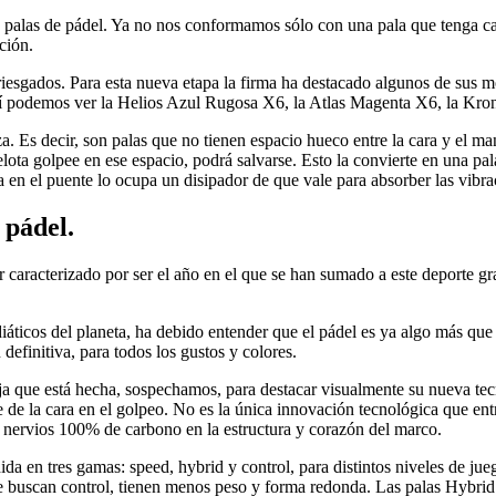
s palas de pádel. Ya no nos conformamos sólo con una pala que tenga ca
ción.
iesgados. Para esta nueva etapa la firma ha destacado algunos de sus m
sí podemos ver la Helios Azul Rugosa X6, la Atlas Magenta X6, la Kro
. Es decir, son palas que no tienen espacio hueco entre la cara y el m
a golpee en ese espacio, podrá salvarse. Esto la convierte en una pal
 en el puente lo ocupa un disipador de que vale para absorber las vibra
 pádel.
 caracterizado por ser el año en el que se han sumado a este deporte gr
iáticos del planeta, ha debido entender que el pádel es ya algo más q
definitiva, para todos los gustos y colores.
ja que está hecha, sospechamos, para destacar visualmente su nueva tec
cie de la cara en el golpeo. No es la única innovación tecnológica que 
nervios 100% de carbono en la estructura y corazón del marco.
ida en tres gamas: speed, hybrid y control, para distintos niveles de j
 buscan control, tienen menos peso y forma redonda. Las palas Hybrid 