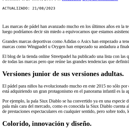
ACTUALIZADO: 21/08/2023
Las marcas de pádel han avanzado mucho en los últimos años en la tecn
luego podríamos decir sin miedo a equivocarnos que estamos asistiendo
Grandes marcas deportivas como Adidas o Asics han empezado a tener pr
marcas como Wingpadel u Orygen han empezado su andadura a finales
El blog de la tienda online Streetpadel ha publicado una lista con l
de todas las marcas pero que reúne las grandes tendencias que definirá
Versiones junior de sus versiones adultas.
El pádel para niños ha evolucionado mucho en este 2015 no sólo por el
está adquiriendo un gran protagonismo en el panorama infantil es la ap
Por ejemplo, la pala Siux Diablo se ha convertido ya en una especie de 
pala más cara del mercado, como es conocida la Siux Diablo cuenta ah
de prestaciones espectaculares en cualquier sentido, pero sobre todo, 
Colorido, innovación y diseño.