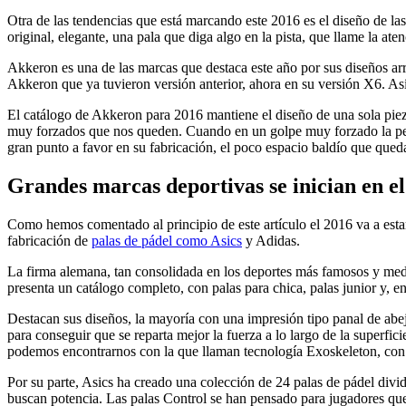
Otra de las tendencias que está marcando este 2016 es el diseño de la
original, elegante, una pala que diga algo en la pista, que llame la aten
Akkeron es una de las marcas que destaca este año por sus diseños arr
Akkeron que ya tuvieron versión anterior, ahora en su versión X6. A
El catálogo de Akkeron para 2016 mantiene el diseño de una sola pieza
muy forzados que nos queden. Cuando en un golpe muy forzado la pelot
gran punto a favor en su fabricación, el poco espacio baldío que queda
Grandes marcas deportivas se inician en el
Como hemos comentado al principio de este artículo el 2016 va a estar
fabricación de
palas de pádel como Asics
y Adidas.
La firma alemana, tan consolidada en los deportes más famosos y med
presenta un catálogo completo, con palas para chica, palas junior y, en 
Destacan sus diseños, la mayoría con una impresión tipo panal de abe
para conseguir que se reparta mejor la fuerza a lo largo de la superfi
podemos encontrarnos con la que llaman tecnología Exoskeleton, con 
Por su parte, Asics ha creado una colección de 24 palas de pádel divid
buscan potencia. Las palas Control se han pensado para jugadores que