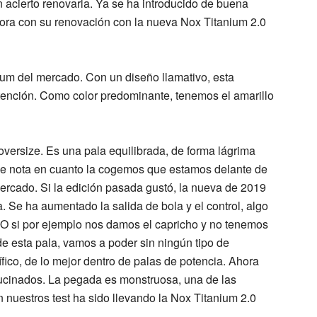
acierto renovarla. Ya se ha introducido de buena
hora con su renovación con la nueva
Nox Titanium 2.0
ium
del mercado. Con un
diseño llamativo
, esta
tención. Como color predominante, tenemos el amarillo
 oversize
. Es una
pala equilibrada
, de forma lágrima
Se nota en cuanto la cogemos que estamos delante de
ercado. Si la edición pasada gustó, la nueva de 2019
a.
Se ha
aumentado la salida de bola
y el control
, algo
 O si por ejemplo nos damos el capricho y no tenemos
e esta pala, vamos a poder sin ningún tipo de
ico, de lo mejor dentro de palas de potencia. Ahora
lucinados. La pegada es monstruosa,
una de las
 nuestros test ha sido llevando la
Nox Titanium 2.0