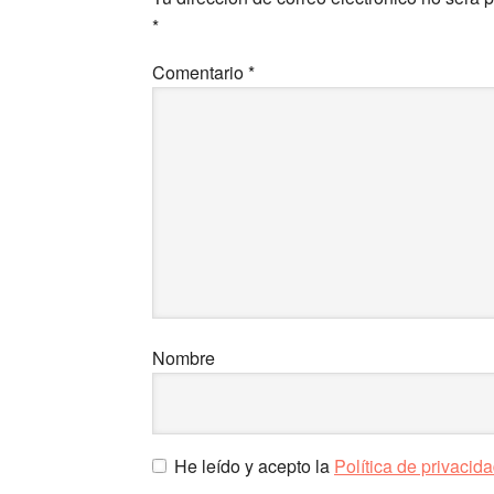
los
*
lectores
Comentario
*
Nombre
He leído y acepto la
Política de privacid