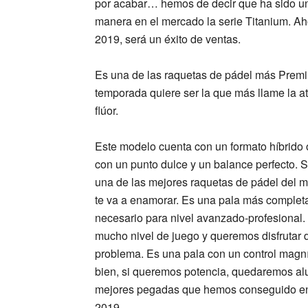
por acabar… hemos de decir que ha sido un 
manera en el mercado la serie Titanium. A
2019,
será un éxito de ventas.
Es una de las
raquetas de pádel más Prem
temporada quiere ser la que más llame la a
flúor.
Este modelo cuenta con un
formato híbrido
con un
punto dulce
y un
balance perfecto
. 
una de las mejores raquetas de pádel del m
te va a enamorar. Es una pala más complet
necesario para
nivel avanzado-profesional
.
mucho nivel de juego y queremos disfrutar d
problema. Es una pala con un control magníf
bien, si queremos potencia, quedaremos a
mejores pegadas que hemos conseguido
en
2019.