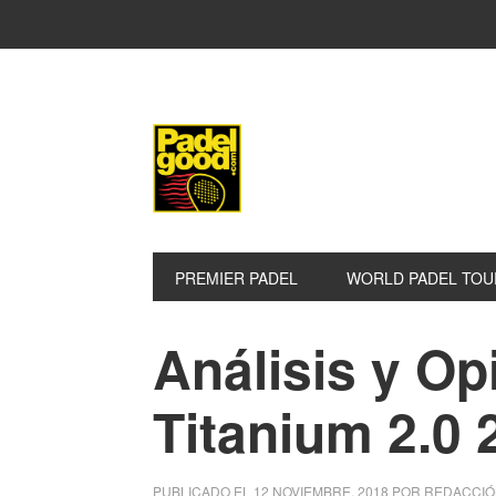
Saltar
Saltar
Saltar
a
al
a
la
contenido
la
navegación
principal
barra
principal
lateral
principal
PREMIER PADEL
WORLD PADEL TOU
Análisis y Op
Titanium 2.0 
PUBLICADO EL
12 NOVIEMBRE, 2018
POR
REDACCIÓ