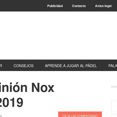
Publicidad
Contacto
Aviso legal
R
CONSEJOS
APRENDE A JUGAR AL PÁDEL
PALA
inión Nox
B
la
2019
pr
N
DEJA UN COMENTARIO