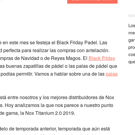
Los
med
gan
 en este mes se festeja el
Black Friday Padel
. Las
pro
d perfecta para realizar las compras con antelación.
cos
 compras de Navidad o de Reyes Magos. El
Black Friday
que
s buenas zapatillas de pádel o las palas de pádel que
 podías permitir. Vamos a hablar sobre una de las
palas
stá entre nosotros y los mejores distribuidores de
Nox
s. Hoy analizamos la que nos parece a nuestro punto
 de gama, la
Nox Titanium 2.0 2019
.
delo de temporada anterior, temporada que aún está