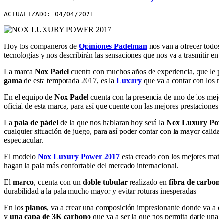
ACTUALIZADO: 04/04/2021
Hoy los compañeros de
Opiniones Padelman
nos van a ofrecer todos
tecnologías y nos describirán las sensaciones que nos va a trasmitir en 
La marca
Nox Padel
cuenta con muchos años de experiencia, que le pe
gama
de esta temporada 2017, es la
Luxury
que va a contar con los 
En el equipo de
Nox Padel
cuenta con la presencia de uno de los mejo
oficial de esta marca, para así que cuente con las mejores prestacione
La
pala de pádel
de la que nos hablaran hoy será la
Nox Luxury Po
cualquier situación de juego, para así poder contar con la mayor calid
espectacular.
El modelo
Nox Luxury Power 2017
esta creado con los mejores mate
hagan la pala más confortable del mercado internacional.
El
marco
, cuenta con un
doble tubular
realizado en
fibra de carbo
durabilidad a la pala mucho mayor y evitar roturas inesperadas.
En los
planos
, va a crear una composición impresionante donde va a 
y
una capa de 3K carbono
que va a ser la que nos permita darle un