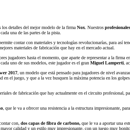
 los detalles del mejor modelo de la firma
Nox
. Nuestros
profesionale
cada una de las partes de la pista.
rmite contar con materiales y tecnologías revolucionarías, para así te
mejores materiales de fabricación que hay en el mercado actual.
res jugadores hasta el momento, que aparte de representar a la firma en
s cada uno de sus modelos, este jugador es el gran
Miguel Lamperti
, a
wer 2017
, un modelo que está pensado para jugadores de nivel avanza
ad en el juego, y que a la vez busquen la máxima potencia en los golpes 
riales de fabricación que hay actualmente en el circuito profesional, pa
no
, que le va a ofrecer una resistencia a la estructura impresionante, pa
contar con,
dos capas de fibra de carbono,
que le va a aportar una est
a mayor calidad y un estilo muy impresionante, con un juego muy bonito 