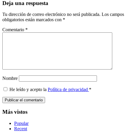
Interacciones
Deja una respuesta
con
Tu dirección de correo electrónico no será publicada.
Los campos
los
obligatorios están marcados con
*
lectores
Comentario
*
Nombre
He leído y acepto la
Política de privacidad
*
Barra
Más vistos
lateral
Popular
principal
Recent