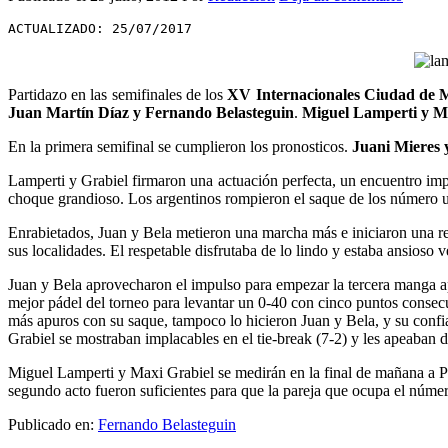
ACTUALIZADO: 25/07/2017
Partidazo en las semifinales de los
XV Internacionales Ciudad de 
Juan Martín Díaz y Fernando Belasteguin
.
Miguel Lamperti y M
En la primera semifinal se cumplieron los pronosticos.
Juani Mieres 
Lamperti y Grabiel firmaron una actuación perfecta, un encuentro impe
choque grandioso. Los argentinos rompieron el saque de los número un
Enrabietados, Juan y Bela metieron una marcha más e iniciaron una rec
sus localidades. El respetable disfrutaba de lo lindo y estaba ansioso v
Juan y Bela aprovecharon el impulso para empezar la tercera manga apre
mejor pádel del torneo para levantar un 0-40 con cinco puntos consecut
más apuros con su saque, tampoco lo hicieron Juan y Bela, y su confia
Grabiel se mostraban implacables en el tie-break (7-2) y les apeaban de
Miguel Lamperti y Maxi Grabiel se medirán en la final de mañana a 
segundo acto fueron suficientes para que la pareja que ocupa el número
Publicado en:
Fernando Belasteguin