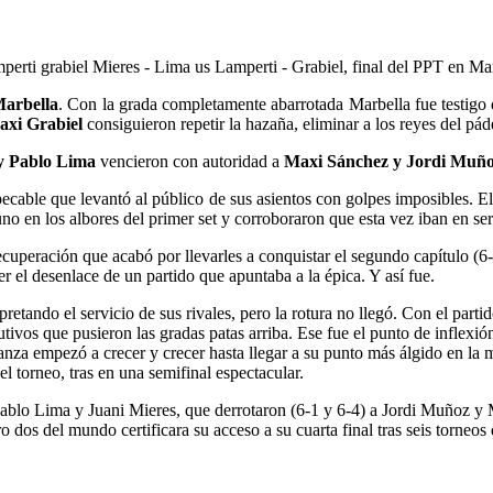
Marbella
. Con la grada completamente abarrotada Marbella fue testigo 
axi Grabiel
consiguieron repetir la hazaña, eliminar a los reyes del páde
y Pablo Lima
vencieron con autoridad a
Maxi Sánchez y Jordi Muñ
cable que levantó al público de sus asientos con golpes imposibles. El i
o en los albores del primer set y corroboraron que esta vez iban en se
uperación que acabó por llevarles a conquistar el segundo capítulo (6-3
er el desenlace de un partido que apuntaba a la épica. Y así fue.
tando el servicio de sus rivales, pero la rotura no llegó. Con el partid
ivos que pusieron las gradas patas arriba. Ese fue el punto de inflexió
nza empezó a crecer y crecer hasta llegar a su punto más álgido en la 
l torneo, tras en una semifinal espectacular.
Pablo Lima y Juani Mieres, que derrotaron (6-1 y 6-4) a Jordi Muñoz y
 dos del mundo certificara su acceso a su cuarta final tras seis torneos