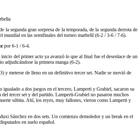
de la segunda gran sorpresa de la temporada, de la segunda derrota de
l mundial en las semifinales del torneo marbellí (6-2 / 3-6 / 7-6).
oz
por 6-1 / 6-4.
nicio del primer acto ya avanzó lo que al final fue el desenlace de un
rio adjudicándose la primera manga (6-2).
) y meterse de lleno en un definitivo tercer set. Nadie se movió de
o igualado a dos juegos en el tercero, Lamperti y Grabiel, sacaron su
n del tercer set y del partido. Lamperti-Grabiel no pasaron muchos
muerte súbita. Ahí, los reyes, muy fallones, vieron como Lamperti y
 Maxi Sánchez en dos sets. Un comienzo demoledor y un break en el
 disputados en suelo español.