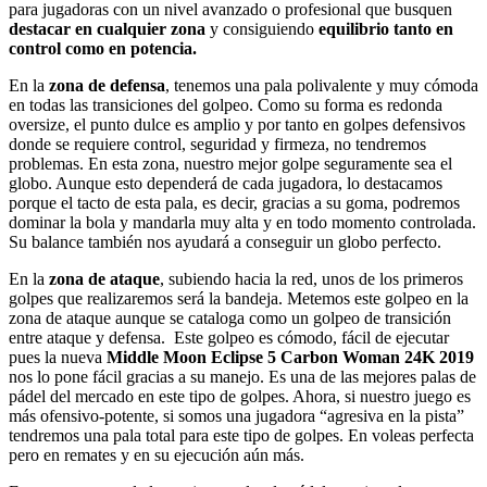
para jugadoras con un nivel avanzado o profesional que busquen
destacar en cualquier zona
y consiguiendo
equilibrio tanto en
control como en potencia.
En la
zona de defensa
, tenemos una pala polivalente y muy cómoda
en todas las transiciones del golpeo. Como su forma es redonda
oversize, el punto dulce es amplio y por tanto en golpes defensivos
donde se requiere control, seguridad y firmeza, no tendremos
problemas. En esta zona, nuestro mejor golpe seguramente sea el
globo. Aunque esto dependerá de cada jugadora, lo destacamos
porque el tacto de esta pala, es decir, gracias a su goma, podremos
dominar la bola y mandarla muy alta y en todo momento controlada.
Su balance también nos ayudará a conseguir un globo perfecto.
En la
zona de ataque
, subiendo hacia la red, unos de los primeros
golpes que realizaremos será la bandeja. Metemos este golpeo en la
zona de ataque aunque se cataloga como un golpeo de transición
entre ataque y defensa. Este golpeo es cómodo, fácil de ejecutar
pues la nueva
Middle Moon Eclipse 5 Carbon Woman 24K 2019
nos lo pone fácil gracias a su manejo. Es una de las mejores palas de
pádel del mercado en este tipo de golpes. Ahora, si nuestro juego es
más ofensivo-potente, si somos una jugadora “agresiva en la pista”
tendremos una pala total para este tipo de golpes. En voleas perfecta
pero en remates y en su ejecución aún más.