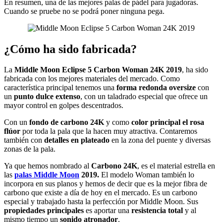
En resumen, una de las mejores palas de pádel para jugadoras.
Cuando se pruebe no se podrá poner ninguna pega.
¿Cómo ha sido fabricada?
La
Middle Moon Eclipse 5 Carbon Woman 24K 2019
, ha sido
fabricada con los mejores materiales del mercado. Como
característica principal tenemos una
forma redonda oversize
con
un
punto dulce extenso
, con un taladrado especial que ofrece un
mayor control en golpes descentrados.
Con un
fondo de carbono 24K
y como
color principal el rosa
flúor
por toda la pala que la hacen muy atractiva. Contaremos
también con
detalles en plateado
en la zona del puente y diversas
zonas de la pala.
Ya que hemos nombrado al
Carbono 24K
, es el material estrella en
las
palas Middle Moon
2019.
El modelo Woman también lo
incorpora en sus planos y hemos de decir que es la mejor fibra de
carbono que existe a día de hoy en el mercado. Es un carbono
especial y trabajado hasta la perfección por Middle Moon. Sus
propiedades principales
es aportar una
resistencia total
y al
mismo tiempo un
sonido atronador
.