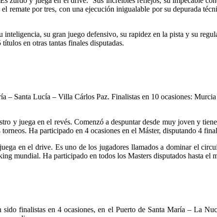
Es zurdo y juega en el drive. Sus increíbles reflejos, su impecable con
a el remate por tres, con una ejecución inigualable por su depurada téc
 inteligencia, su gran juego defensivo, su rapidez en la pista y su regu
títulos en otras tantas finales disputadas.
a – Santa Lucía – Villa Cárlos Paz. Finalistas en 10 ocasiones: Murci
stro y juega en el revés. Comenzó a despuntar desde muy joven y tien
 torneos. Ha participado en 4 ocasiones en el Máster, disputando 4 fina
uega en el drive. Es uno de los jugadores llamados a dominar el circu
king mundial. Ha participado en todos los Masters disputados hasta el 
sido finalistas en 4 ocasiones, en el Puerto de Santa María – La Nu