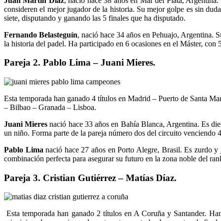
Juan Martín Díaz
, nació hace 38 años en Mar del Plata, Argentina. 
consideren el mejor jugador de la historia. Su mejor golpe es sin dud
siete, disputando y ganando las 5 finales que ha disputado.
Fernando Belasteguín
, nació hace 34 años en Pehuajo, Argentina. Su
la historia del padel. Ha participado en 6 ocasiones en el Máster, con 5 
Pareja 2.
Pablo Lima – Juani Mieres.
Esta temporada han ganado 4 títulos en Madrid – Puerto de Santa Marí
– Bilbao – Granada – Lisboa.
Juani Mieres
nació hace 33 años en Bahía Blanca, Argentina. Es die
un niño. Forma parte de la pareja número dos del circuito venciendo 4
Pablo Lima
nació hace 27 años en Porto Alegre, Brasil. Es zurdo y j
combinación perfecta para asegurar su futuro en la zona noble del ran
Pareja 3.
Cristian Gutiérrez – Matías Díaz.
Esta temporada han ganado 2 títulos en A Coruña y Santander. Han 