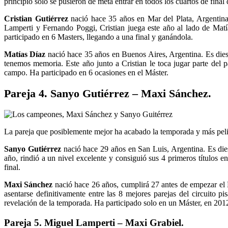
principio solo se pusieron de meta entrar en todos los cuartos de final
Cristian Gutiérrez
nació hace 35 años en Mar del Plata, Argentina.
Lamperti y Fernando Poggi, Cristian juega este año al lado de Matí
participado en 6 Masters, llegando a una final y ganándola.
Matías Díaz
nació hace 35 años en Buenos Aires, Argentina. Es diest
tenemos memoria. Este año junto a Cristian le toca jugar parte del p
campo. Ha participado en 6 ocasiones en el Máster.
Pareja 4.
Sanyo Gutiérrez – Maxi Sánchez.
La pareja que posiblemente mejor ha acabado la temporada y más peligr
Sanyo Gutiérrez
nació hace 29 años en San Luis, Argentina. Es dies
año, rindió a un nivel excelente y consiguió sus 4 primeros títulos e
final.
Maxi Sánchez
nació hace 26 años, cumplirá 27 antes de empezar el 
asentarse definitivamente entre las 8 mejores parejas del circuito p
revelación de la temporada. Ha participado solo en un Máster, en 201
Pareja 5.
Miguel Lamperti – Maxi Grabiel.