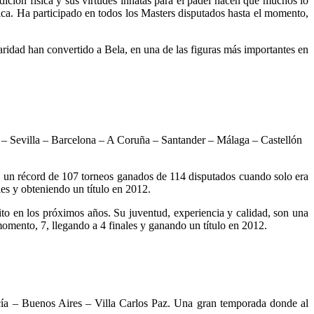
dición física y sus virtudes innatas para el padel hacen que muchos lo
nica. Ha participado en todos los Masters disputados hasta el momento,
laridad han convertido a Bela, en una de las figuras más importantes en
a – Sevilla – Barcelona – A Coruña – Santander – Málaga – Castellón
e un récord de 107 torneos ganados de 114 disputados cuando solo era
les y obteniendo un título en 2012.
ito en los próximos años. Su juventud, experiencia y calidad, son una
momento, 7, llegando a 4 finales y ganando un título en 2012.
cía – Buenos Aires – Villa Carlos Paz. Una gran temporada donde al