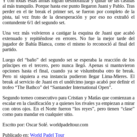
Y con todas estas armas logran desmoralizar y quitar de las casillas
al más tranquilo. Porque hasta ese punto llegaron Juani y Pablo. Tras
perder en el tie break el primer set, se fueron por completo de la
pista, tal vez fruto de la desesperación y por eso no extrañó el
contundente 6/1 del segundo set.
Una vez más volvieron a castigar la esquina de Juani que acabó
extenuado y repitiéndose en errores. No fue la mejor tarde del
jugador de Bahía Blanca, como el mismo lo reconoció al final del
partido.
Luego del “baño” del segundo set se esperaba la reacción de los
príncipes en el tercero, pero nunca llegó. Apenas si mantuvieron
opciones hasta el final, cuando ya se vislumbraba otro tie break.
Pero ni siquiera a esa instancia pudieron llegar Lima-Mieres. El
break al servicio de Juani en el undécimo juego acabó por definir el
trofeo “The Bathco” del “Santander International Open”.
Segundo torneo consecutivo para Cristian y Matías que comienzan a
escalar en la clasificación y a quienes los rivales ya empiezan a mirar
con otros ojos. En el Norte fueron “los reyes”, pero tienen “clase”
como para mandar en cualquier sitio.
Escrito por: Oscar Solé. worldpadeltour.com
Publicado en:
World Padel Tour