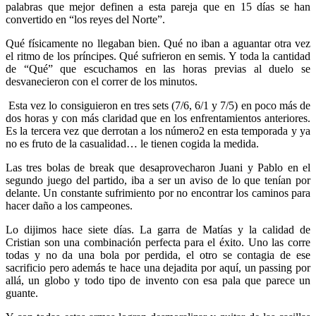
palabras que mejor definen a esta pareja que en 15 días se han
convertido en “los reyes del Norte”.
Qué físicamente no llegaban bien. Qué no iban a aguantar otra vez
el ritmo de los príncipes. Qué sufrieron en semis. Y toda la cantidad
de “Qué” que escuchamos en las horas previas al duelo se
desvanecieron con el correr de los minutos.
Esta vez lo consiguieron en tres sets (7/6, 6/1 y 7/5) en poco más de
dos horas y con más claridad que en los enfrentamientos anteriores.
Es la tercera vez que derrotan a los número2 en esta temporada y ya
no es fruto de la casualidad… le tienen cogida la medida.
Las tres bolas de break que desaprovecharon Juani y Pablo en el
segundo juego del partido, iba a ser un aviso de lo que tenían por
delante. Un constante sufrimiento por no encontrar los caminos para
hacer daño a los campeones.
Lo dijimos hace siete días. La garra de Matías y la calidad de
Cristian son una combinación perfecta para el éxito. Uno las corre
todas y no da una bola por perdida, el otro se contagia de ese
sacrificio pero además te hace una dejadita por aquí, un passing por
allá, un globo y todo tipo de invento con esa pala que parece un
guante.