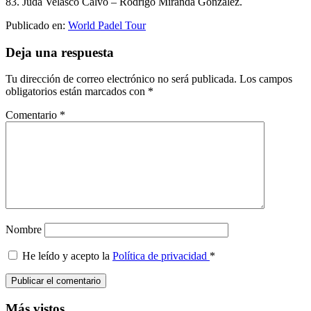
83. Juda Velasco Calvo – Rodrigo Miranda González.
Publicado en:
World Padel Tour
Interacciones
Deja una respuesta
con
Tu dirección de correo electrónico no será publicada.
Los campos
los
obligatorios están marcados con
*
lectores
Comentario
*
Nombre
He leído y acepto la
Política de privacidad
*
Barra
Más vistos