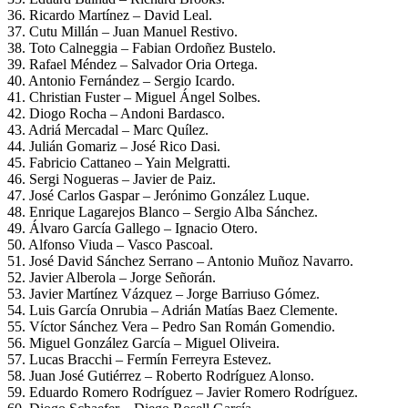
36. Ricardo Martínez – David Leal.
37. Cutu Millán – Juan Manuel Restivo.
38. Toto Calneggia – Fabian Ordoñez Bustelo.
39. Rafael Méndez – Salvador Oria Ortega.
40. Antonio Fernández – Sergio Icardo.
41. Christian Fuster – Miguel Ángel Solbes.
42. Diogo Rocha – Andoni Bardasco.
43. Adriá Mercadal – Marc Quílez.
44. Julián Gomariz – José Rico Dasi.
45. Fabricio Cattaneo – Yain Melgratti.
46. Sergi Nogueras – Javier de Paiz.
47. José Carlos Gaspar – Jerónimo González Luque.
48. Enrique Lagarejos Blanco – Sergio Alba Sánchez.
49. Álvaro García Gallego – Ignacio Otero.
50. Alfonso Viuda – Vasco Pascoal.
51. José David Sánchez Serrano – Antonio Muñoz Navarro.
52. Javier Alberola – Jorge Señorán.
53. Javier Martínez Vázquez – Jorge Barriuso Gómez.
54. Luis García Onrubia – Adrián Matías Baez Clemente.
55. Víctor Sánchez Vera – Pedro San Román Gomendio.
56. Miguel González García – Miguel Oliveira.
57. Lucas Bracchi – Fermín Ferreyra Estevez.
58. Juan José Gutiérrez – Roberto Rodríguez Alonso.
59. Eduardo Romero Rodríguez – Javier Romero Rodríguez.