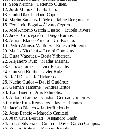
11. Seba Nerone – Federico Quiles.
12. Jordi Muñoz – Pablo Lijo.
13. Godo Díaz Luciano Capra.
14. Martín Sánchez Piñeiro – Jaime Bergareche.
15. Fernando Poggi – Álvaro Cepero.
16. José Antonio García Diestro – Rubén Rivera.
17. Javier Concepción – Diego Ramos.
18. Adrián Blanco Antelo – Uri Botello.
19. Pedro Alonso-Martínez – Ernesto Moreno.
20. Matías Nicoletti – Gerard Company.
21. Guga Vázquez – Borja Yribarren.
22. Alejandro Ruiz – Matías Marina.
23. Chico Gomes – Javier Escalante.
24. Gonzalo Rubio – Javier Ruiz.
25. Raúl Díaz – Raúl Marcos.
26. Nacho Gadea – David Gutiérrez.
27. Germán Tamame – Andrés Britos.
28. Toni Bueno – Aris Patiniotis.
29. Antonio Luque – Cristian Germán Gutiérrez.
30. Víctor Ruiz Remedios – Javier Limones.
31. Jacobo Blanco – Javier Redondo.
32. Jesús Espejo – Marcelo Capitani.
33. Juan Cruz Belluati – Alejandro Galán.
34. Lucas Silveira da Cunha – David García Campos.
35. Eduard Bainad – Richard Brooks.