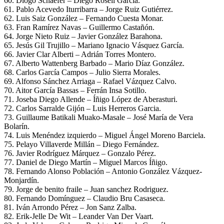
60. Diogo Schaefer – Diego Rosell García.
61. Pablo Acevedo Iturribarra – Jorge Ruiz Gutiérrez.
62. Luis Saiz González – Fernando Cuesta Monar.
63. Fran Ramírez Navas – Guillermo Castañón.
64. Jorge Nieto Ruiz – Javier González Barahona.
65. Jesús Gil Trujillo – Mariano Ignacio Vásquez García.
66. Javier Clar Alberti – Adrián Torres Montero.
67. Alberto Wattenberg Barbado – Mario Díaz González.
68. Carlos García Campos – Julio Sierra Morales.
69. Alfonso Sánchez Arriaga – Rafael Vázquez Calvo.
70. Aitor García Bassas – Ferrán Insa Sotillo.
71. Joseba Diego Allende – Íñigo López de Aberasturi.
72. Carlos Sarralde Gijón – Luis Herreros Garcia.
73. Guillaume Batikali Muako-Masale – José María de Vera
Bolarín.
74. Luis Menéndez izquierdo – Miguel Ángel Moreno Barciela.
75. Pelayo Villaverde Millán – Diego Fernández.
76. Javier Rodríguez Márquez – Gonzalo Pérez.
77. Daniel de Diego Martín – Miguel Marcos Íñigo.
78. Fernando Alonso Población – Antonio González Vázquez-
Monjardín.
79. Jorge de benito fraile – Juan sanchez Rodriguez.
80. Fernando Domínguez – Claudio Bru Casaseca.
81. Iván Arrondo Pérez – Jon Sanz Zalba.
82. Erik-Jelle De Wit – Leander Van Der Vaart.