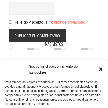
He leído y acepto la
Política de privacidad
*
Barra
MÁS VISTOS
lateral
principal
Gestionar el consentimiento de
Popular
Recent
Comments
las cookies
Para ofrecer las mejores experiencias, utilizamos tecnologías como las
SOBRE LA AFILIACIÓN
cookies para almacenar y/o acceder a la información del dispositivo. El
consentimiento de estas tecnologías nos permitirá procesar datos como el
comportamiento de navegación o las identificaciones únicas en este sitio.
Los costes de este blog se sufragan en parte mediante
No consentir o retirar el consentimiento, puede afectar negativamente a
enlaces de afiliación, que hacen que se gane una
ciertas características y funciones.