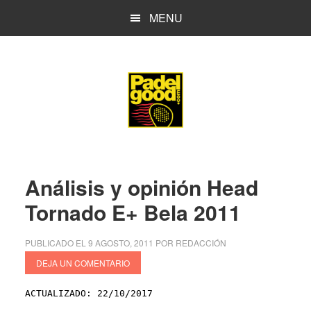
Saltar
Saltar
MENU
al
a
contenido
la
principal
barra
lateral
principal
Análisis y opinión Head
Tornado E+ Bela 2011
PUBLICADO EL
9 AGOSTO, 2011
POR
REDACCIÓN
DEJA UN COMENTARIO
ACTUALIZADO: 22/10/2017