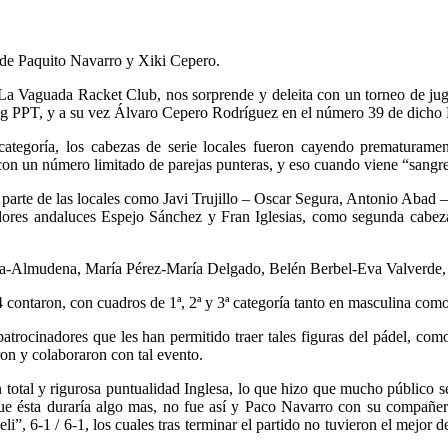
La Vaguada Racket Club, nos sorprende y deleita con un torneo de jug
g PPT, y a su vez Álvaro Cepero Rodríguez en el número 39 de dicho
categoría, los cabezas de serie locales fueron cayendo prematurame
on un número limitado de parejas punteras, y eso cuando viene “sangre 
as a parte de las locales como Javi Trujillo – Oscar Segura, Antonio Ab
ores andaluces Espejo Sánchez y Fran Iglesias, como segunda cabeza 
Laura-Almudena, María Pérez-María Delgado, Belén Berbel-Eva Valverd
contaron, con cuadros de 1ª, 2ª y 3ª categoría tanto en masculina com
os patrocinadores que les han permitido traer tales figuras del pádel,
on y colaboraron con tal evento.
n total y rigurosa puntualidad Inglesa, lo que hizo que mucho público se
o que ésta duraría algo mas, no fue así y Paco Navarro con su compañe
1 / 6-1, los cuales tras terminar el partido no tuvieron el mejor de l