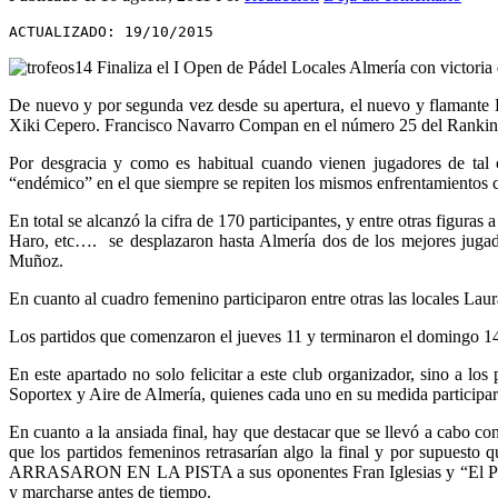
ACTUALIZADO: 19/10/2015
De nuevo y por segunda vez desde su apertura, el nuevo y flamante 
Xiki Cepero. Francisco Navarro Compan en el número 25 del Rankin
Por desgracia y como es habitual cuando vienen jugadores de tal 
“endémico” en el que siempre se repiten los mismos enfrentamientos c
En total se alcanzó la cifra de 170 participantes, y entre otras figur
Haro, etc…. se desplazaron hasta Almería dos de los mejores jugad
Muñoz.
En cuanto al cuadro femenino participaron entre otras las locales 
Los partidos que comenzaron el jueves 11 y terminaron el domingo 14 
En este apartado no solo felicitar a este club organizador, sino a l
Soportex y Aire de Almería, quienes cada uno en su medida participar
En cuanto a la ansiada final, hay que destacar que se llevó a cabo co
que los partidos femeninos retrasarían algo la final y por supuest
ARRASARON EN LA PISTA a sus oponentes Fran Iglesias y “El Peli”, 6-
y marcharse antes de tiempo.