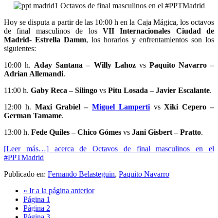
Hoy se disputa a partir de las 10:00 h en la Caja Mágica, los octavos
de final masculinos de los
VII Internacionales Ciudad de
Madrid- Estrella Damm
, los horarios y enfrentamientos son los
siguientes:
10:00 h.
Aday Santana – Willy Lahoz
vs
Paquito Navarro –
Adrian Allemandi
.
11:00 h.
Gaby Reca – Silingo
vs
Pitu Losada – Javier Escalante
.
12:00 h.
Maxi Grabiel –
Miguel Lamperti
vs
Xiki Cepero –
German Tamame
.
13:00 h.
Fede Quiles – Chico Gómes
vs
Jani Gisbert – Pratto
.
[Leer más…]
acerca de Octavos de final masculinos en el
#PPTMadrid
Publicado en:
Fernando Belasteguin
,
Paquito Navarro
«
Ir a la
página anterior
Página
1
Página
2
Página
3