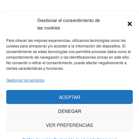
lateral
principal
Gestionar el consentimiento de
Popular
Recent
Comments
las cookies
Para ofrecer las mejores experiencias, utilizamos tecnologías como las
SOBRE LA AFILIACIÓN
cookies para almacenar y/o acceder a la información del dispositivo. El
consentimiento de estas tecnologías nos permitirá procesar datos como el
comportamiento de navegación o las identificaciones únicas en este sitio.
Los costes de este blog se sufragan en parte mediante
No consentir o retirar el consentimiento, puede afectar negativamente a
enlaces de afiliación, que hacen que se gane una
ciertas características y funciones.
pequeña comisión si adquieres algún producto a través
Gestionar los servicios
de los mismos. No hay ningún coste adicional para ti, y
solo enlazo a productos que yo mismo uso y
ACEPTAR
recomiendo.
DENEGAR
VER PREFERENCIAS
Copyright PadelGood © 2026