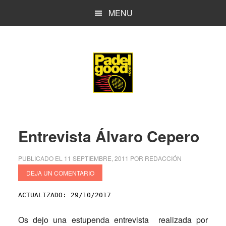
Saltar
Saltar
MENU
al
a
contenido
la
principal
barra
lateral
principal
Entrevista Álvaro Cepero
PUBLICADO EL
11 SEPTIEMBRE, 2011
POR
REDACCIÓN
DEJA UN COMENTARIO
ACTUALIZADO: 29/10/2017
Os dejo una estupenda entrevista realizada por