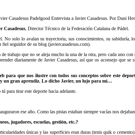
er Casadesus
, Director Técnico de la Federación Catalana de Pádel.
. No solo lo avalan su trayectoria, sus conocimientos, su sabiduría, l
 fiel seguidor de su blog (javiercasadesus.com).
a de trabajo que no se aleja mucho la una de la otra, pero cada uno con
ender diariamente de Javier Casadesus, así que os aconsejo que se si
b para que nos ilustre con todos sus conceptos sobre este deport
oy un gran aprendiz. Lo dicho Javier, un lujo para mí…
 para tirar este deporte hacia adelante.
uguraron ese año. Como las pistas estaban siempre vacías nos dejaban 
eos, jugadores, escuelas, gestión, etc.?
articularidades únicas y las superficies eran duras (tenis quik o cemen