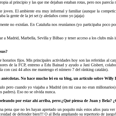
ropia al principio y las que me dejaban estaban rotas, pero nos parecía n
e joven. El ambiente era muy informal y familiar (aunque la competic
aba la gente de la jet set (y aledaños como yo jajaja)
emente no existían. En Cataluña nos reuníamos (yo participaba poco por
ajar a Madrid, Marbella, Sevilla y Bilbao y tener acceso a los clubs má
esus?
 horarios fijos. Mis principales actividades hoy son las referidas al c
nores de la FCP, entreno a Edu Bainad y ayudo a Jani Gisbert, colab
ía con casi 44 años me mantengo el número 7 del ránking catalán).
 anécdotas. No hace mucho lei en su blog, un artículo sobre Will
ículo pero cuando yo viajaba a Madrid (en mi casa no eran millonarios
s padres). Eso no se olvida nunca.
n peleando por estar ahí arriba, pero:¿Qué piensa de Juan y Bela? 
na pena que no les hayan apretado un poquito más estos años para ver 
sidad de defender bien!!! O al Bela ampliando su repertorio de juego!