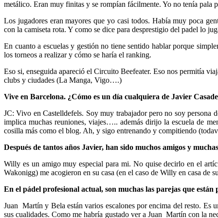
metálico. Eran muy finitas y se rompían fácilmente. Yo no tenía pala p
Los jugadores eran mayores que yo casi todos. Había muy poca gent
con la camiseta rota. Y como se dice para desprestigio del padel lo jug
En cuanto a escuelas y gestión no tiene sentido hablar porque simpl
los torneos a realizar y cómo se haría el ranking.
Eso si, enseguida apareció el Circuito Beefeater. Eso nos permitía vi
clubs y ciudades (La Manga, Vigo….)
Vive en Barcelona. ¿Cómo es un día cualquiera de Javier Casad
JC: Vivo en Castelldefels. Soy muy trabajador pero no soy persona de
implica muchas reuniones, viajes….. además dirijo la escuela de me
cosilla más como el blog. Ah, y sigo entrenando y compitiendo (todav
Después de tantos años Javier, han sido muchos amigos y muchas
Willy es un amigo muy especial para mi. No quise decirlo en el art
Wakonigg) me acogieron en su casa (en el caso de Willy en casa de su
En el pádel profesional actual, son muchas las parejas que está
Juan Martín y Bela están varios escalones por encima del resto. Es u
sus cualidades. Como me habría gustado ver a Juan Martín con la nece