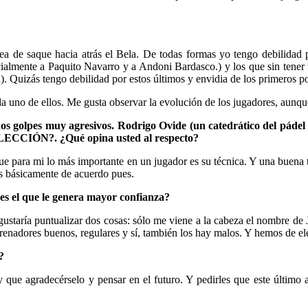
ínea de saque hacia atrás el Bela. De todas formas yo tengo debilidad
ialmente a Paquito Navarro y a Andoni Bardasco.) y los que sin tener u
 Quizás tengo debilidad por estos últimos y envidia de los primeros p
da uno de ellos. Me gusta observar la evolución de los jugadores, aunq
os golpes muy agresivos. Rodrigo Ovide (un catedrático del pádel p
ELECCIÓN?. ¿Qué opina usted al respecto?
ue para mi lo más importante en un jugador es su técnica. Y una buena 
os básicamente de acuerdo pues.
 es el que le genera mayor confianza?
gustaría puntualizar dos cosas: sólo me viene a la cabeza el nombre d
nadores buenos, regulares y sí, también los hay malos. Y hemos de eleg
?
 que agradecérselo y pensar en el futuro. Y pedirles que este último