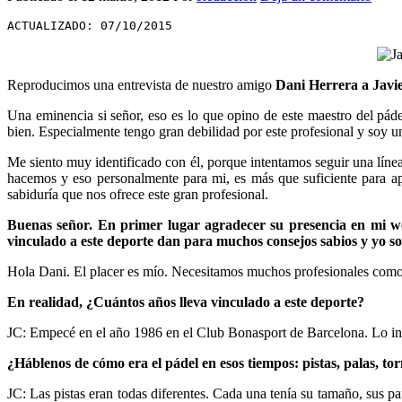
ACTUALIZADO: 07/10/2015
Reproducimos una entrevista de nuestro amigo
Dani Herrera a Javi
Una eminencia si señor, eso es lo que opino de este maestro del pádel
bien. Especialmente tengo gran debilidad por este profesional y soy un
Me siento muy identificado con él, porque intentamos seguir una líne
hacemos y eso personalmente para mi, es más que suficiente para apr
sabiduría que nos ofrece este gran profesional.
Buenas señor. En primer lugar agradecer su presencia en mi we
vinculado a este deporte dan para muchos consejos sabios y yo s
Hola Dani. El placer es mío. Necesitamos muchos profesionales como tú
En realidad, ¿Cuántos años lleva vinculado a este deporte?
JC: Empecé en el año 1986 en el Club Bonasport de Barcelona. Lo ina
¿Háblenos de cómo era el pádel en esos tiempos: pistas, palas, torn
JC: Las pistas eran todas diferentes. Cada una tenía su tamaño, sus p