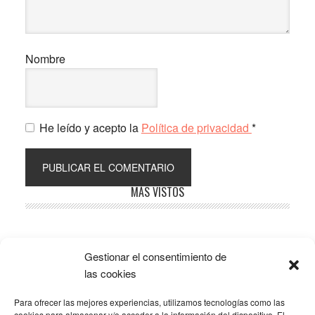
Nombre
He leído y acepto la
Política de privacidad
*
Barra
MÁS VISTOS
lateral
principal
Gestionar el consentimiento de
Popular
Recent
Comments
las cookies
Para ofrecer las mejores experiencias, utilizamos tecnologías como las
SOBRE LA AFILIACIÓN
cookies para almacenar y/o acceder a la información del dispositivo. El