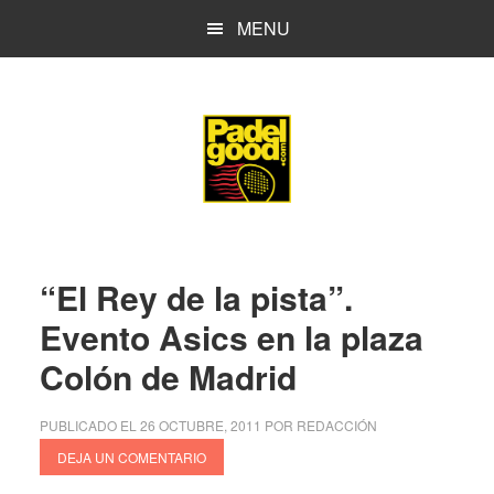
Saltar
Saltar
MENU
al
a
contenido
la
principal
barra
lateral
principal
“El Rey de la pista”.
Evento Asics en la plaza
Colón de Madrid
PUBLICADO EL
26 OCTUBRE, 2011
POR
REDACCIÓN
DEJA UN COMENTARIO