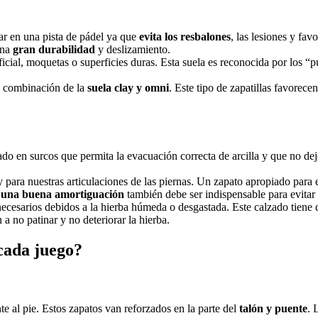
ar en una pista de pádel ya que
evita los resbalones
, las lesiones y fa
una
gran durabilidad
y deslizamiento.
ficial, moquetas o superficies duras. Esta suela es reconocida por los “
na combinación de la
suela clay y omni
. Este tipo de zapatillas favorec
sado en surcos que permita la evacuación correcta de arcilla y que no dej
 y para nuestras articulaciones de las piernas. Un zapato apropiado para 
r
una buena amortiguación
también debe ser indispensable para evitar l
nnecesarios debidos a la hierba húmeda o desgastada. Este calzado tien
a no patinar y no deteriorar la hierba.
 cada juego?
 al pie. Estos zapatos van reforzados en la parte del
talón y puente
. 