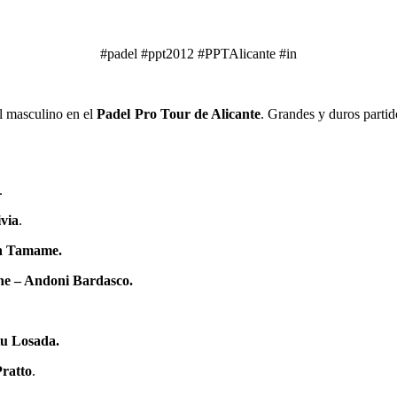
#padel #ppt2012 #PPTAlicante #in
al masculino en el
Padel Pro Tour de Alicante
. Grandes y duros partid
.
via
.
n Tamame.
he – Andoni Bardasco.
tu Losada.
Pratto
.