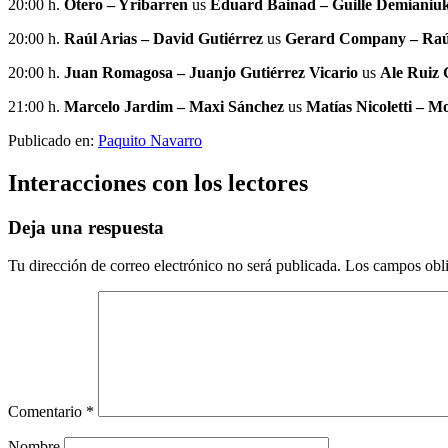
20:00 h.
Otero – Yribarren
us
Eduard Bainad – Guille Demianiuk
20:00 h.
Raúl Arias – David Gutiérrez
us
Gerard Company – Raúl
20:00 h.
Juan Romagosa – Juanjo Gutiérrez Vicario
us
Ale Ruiz 
21:00 h.
Marcelo Jardim – Maxi Sánchez
us
Matías Nicoletti – M
Publicado en:
Paquito Navarro
Interacciones con los lectores
Deja una respuesta
Tu dirección de correo electrónico no será publicada.
Los campos obli
Comentario
*
Nombre