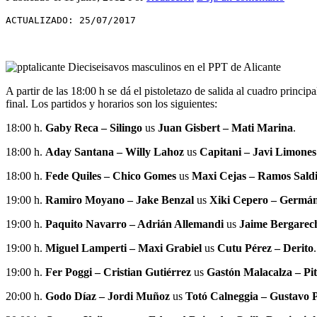
ACTUALIZADO: 25/07/2017
A partir de las 18:00 h se dá el pistoletazo de salida al cuadro princip
final. Los partidos y horarios son los siguientes:
18:00 h.
Gaby Reca – Silingo
us
Juan Gisbert – Mati Marina
.
18:00 h.
Aday Santana – Willy Lahoz
us
Capitani – Javi Limones
18:00 h.
Fede Quiles – Chico Gomes
us
Maxi Cejas – Ramos Saldi
19:00 h.
Ramiro Moyano – Jake Benzal
us
Xiki Cepero – Germá
19:00 h.
Paquito Navarro – Adrián Allemandi
us
Jaime Bergarec
19:00 h.
Miguel Lamperti – Maxi Grabiel
us
Cutu Pérez – Derito
.
19:00 h.
Fer Poggi – Cristian Gutiérrez
us
Gastón Malacalza – Pi
20:00 h.
Godo Díaz – Jordi Muñoz
us
Totó Calneggia – Gustavo 