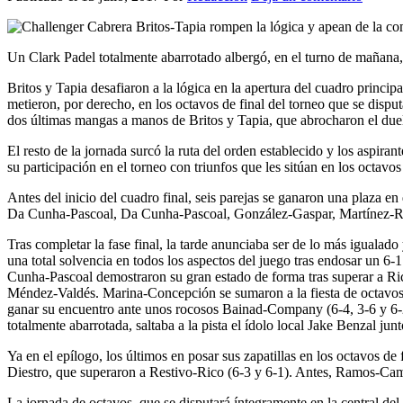
Un Clark Padel totalmente abarrotado albergó, en el turno de mañana, l
Britos y Tapia desafiaron a la lógica en la apertura del cuadro princ
metieron, por derecho, en los octavos de final del torneo que se dispu
dos últimas mangas a manos de Britos y Tapia, que abrocharon el duelo
El resto de la jornada surcó la ruta del orden establecido y los aspi
su participación en el torneo con triunfos que les sitúan en los octavos 
Antes del inicio del cuadro final, seis parejas se ganaron una plaza en
Da Cunha-Pascoal, Da Cunha-Pascoal, González-Gaspar, Martínez-Re
Tras completar la fase final, la tarde anunciaba ser de lo más iguala
una total solvencia en todos los aspectos del juego tras endosar un 6
Cunha-Pascoal demostraron su gran estado de forma tras superar a Rico
Méndez-Valdés. Marina-Concepción se sumaron a la fiesta de octavos
ganar su encuentro ante unos rocosos Bainad-Company (6-4, 3-6 y 6-2)
totalmente abarrotada, saltaba a la pista el ídolo local Jake Benzal 
Ya en el epílogo, los últimos en posar sus zapatillas en los octavos
Diestro, que superaron a Restivo-Rico (6-3 y 6-1). Antes, Ramos-Ca
La jornada de octavos, que se disputará íntegramente en la central d