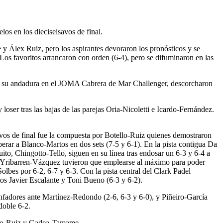
los en los dieciseisavos de final.
 y Álex Ruiz, pero los aspirantes devoraron los pronósticos y se
. Los favoritos arrancaron con orden (6-4), pero se difuminaron en las
añana su andadura en el JOMA Cabrera de Mar Challenger, descorcharon
loser tras las bajas de las parejas Oria-Nicoletti e Icardo-Fernández.
tavos de final fue la compuesta por Botello-Ruiz quienes demostraron
erar a Blanco-Martos en dos sets (7-5 y 6-1). En la pista contigua Da
to, Chingotto-Tello, siguen en su línea tras endosar un 6-3 y 6-4 a
. Yribarren-Vázquez tuvieron que emplearse al máximo para poder
bes por 6-2, 6-7 y 6-3. Con la pista central del Clark Padel
tos Javier Escalante y Toni Bueno (6-3 y 6-2).
nfadores ante Martínez-Redondo (2-6, 6-3 y 6-0), y Piñeiro-García
doble 6-2.
tello-Ruiz y Gadea-Tamame.