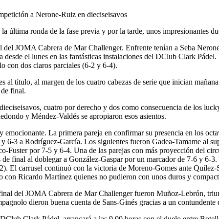
a última ronda de la fase previa y por la tarde, unos impresionantes due
ipal del JOMA Cabrera de Mar Challenger. Enfrente tenían a Seba Nerone
ta desde el lunes en las fantásticas instalaciones del DClub Clark Pádel
 con dos claros parciales (6-2 y 6-4).
rantes al título, al margen de los cuatro cabezas de serie que inician m
de final.
 dieciseisavos, cuatro por derecho y dos como consecuencia de los lucky 
dondo y Méndez-Valdés se apropiaron esos asientos.
do y emocionante. La primera pareja en confirmar su presencia en los oc
-1 y 6-3 a Rodríguez-García. Los siguientes fueron Gadea-Tamame al sup
-Fuster por 7-5 y 6-4. Una de las parejas con más proyección del circui
 de final al doblegar a González-Gaspar por un marcador de 7-6 y 6-3
. El carrusel continuó con la victoria de Moreno-Gomes ante Quilez-Sol
junto con Ricardo Martínez quienes no pudieron con unos duros y compac
 de final del JOMA Cabrera de Mar Challenger fueron Muñoz-Lebrón, triu
mpagnolo dieron buena cuenta de Sans-Ginés gracias a un contundente 
el DClub Clark Pádel, arrancará a las 9.00 horas con el duelo entre Bo